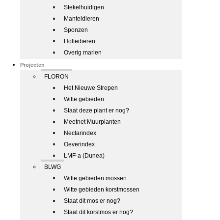
Stekelhuidigen
Manteldieren
Sponzen
Holtedieren
Overig marien
Projecten
FLORON
Het Nieuwe Strepen
Witte gebieden
Staat deze plant er nog?
Meetnet Muurplanten
Nectarindex
Oeverindex
LMF-a (Dunea)
BLWG
Witte gebieden mossen
Witte gebieden korstmossen
Staat dit mos er nog?
Staat dit korstmos er nog?