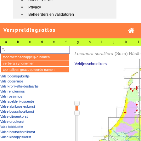
Over deze site
Privacy
Beheerders en validatoren
Verspreidingsatlas
a
b
c
d
e
f
g
h
i
j
k
l
Lecanora soralifera
(Suza) Räsä
toon wetenschappelijke namen
verberg synoniemen
Veldjesschotelkorst
toon alleen geaccepteerde namen
Vals boomspijkertje
Vals dooiermos
Vals kronkelheidestaartje
Vals rendiermos
Vals rozijnmos
Vals speldenkussentje
Valse abrikoosjeskorst
Valse bosschotelkorst
Valse citroenkorst
Valse dropkorst
Valse heidelucifer
Valse houtschotelkorst
Valse knoopjeskorst