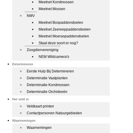
Meetnet Korstmossen
Meetnet Mossen
NMV
Meetnet Bospaddenstoelen
Meetnet Zeereeppaddenstoelen
Meetnet Moeraspaddenstoelen
Staat deze soort er nog?
Zoogdiervereniging
NEM Wildcamera's
Determineren
Eerste Hulp Bij Determineren
Determinatie Vaatplanten
Determinatie Korstmossen
Determinatie Orchideeën
Het veld in
Veldkaart printen
Contactpersonen Natuurgebieden
Waarnemingen
Waarnemingen