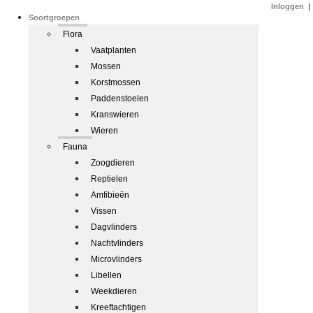
Inloggen
|
Soortgroepen
Flora
Vaatplanten
Mossen
Korstmossen
Paddenstoelen
Kranswieren
Wieren
Fauna
Zoogdieren
Reptielen
Amfibieën
Vissen
Dagvlinders
Nachtvlinders
Microvlinders
Libellen
Weekdieren
Kreeftachtigen