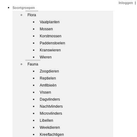
Inloggen
|
Soortgroepen
Flora
Vaatplanten
Mossen
Korstmossen
Paddenstoelen
Kranswieren
Wieren
Fauna
Zoogdieren
Reptielen
Amfibieën
Vissen
Dagvlinders
Nachtvlinders
Microvlinders
Libellen
Weekdieren
Kreeftachtigen