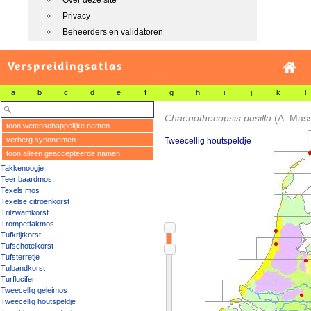
Over deze site
Privacy
Beheerders en validatoren
Verspreidingsatlas
a
b
c
d
e
f
g
h
i
j
k
l
Chaenothecopsis pusilla
(A. Mass
toon wetenschappelijke namen
verberg synoniemen
Tweecellig houtspeldje
toon alleen geaccepteerde namen
Takkenoogje
Teer baardmos
Texels mos
Texelse citroenkorst
Trilzwamkorst
Trompettakmos
Tufkrijtkorst
Tufschotelkorst
Tufsterretje
Tulbandkorst
Turflucifer
Tweecellig geleimos
Tweecellig houtspeldje