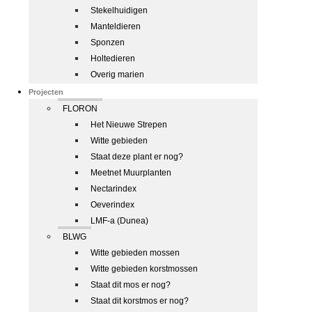
Stekelhuidigen
Manteldieren
Sponzen
Holtedieren
Overig marien
Projecten
FLORON
Het Nieuwe Strepen
Witte gebieden
Staat deze plant er nog?
Meetnet Muurplanten
Nectarindex
Oeverindex
LMF-a (Dunea)
BLWG
Witte gebieden mossen
Witte gebieden korstmossen
Staat dit mos er nog?
Staat dit korstmos er nog?