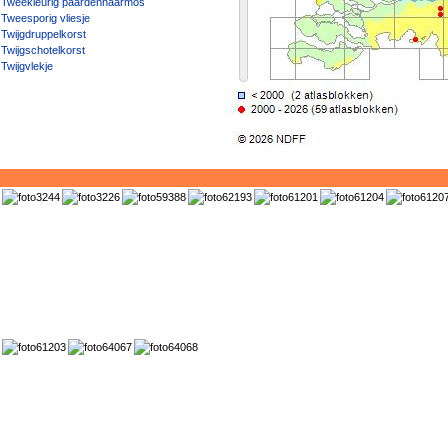
Tweekleurig paardenhaarmos
Tweesporig vliesje
Twijgdruppelkorst
Twijgschotelkorst
Twijgvlekje