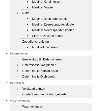
Meetnet Korstmossen
Meetnet Mossen
NMV
Meetnet Bospaddenstoelen
Meetnet Zeereeppaddenstoelen
Meetnet Moeraspaddenstoelen
Staat deze soort er nog?
Zoogdiervereniging
NEM Wildcamera's
Determineren
Eerste Hulp Bij Determineren
Determinatie Vaatplanten
Determinatie Korstmossen
Determinatie Orchideeën
Het veld in
Veldkaart printen
Contactpersonen Natuurgebieden
Waarnemingen
Waarnemingen