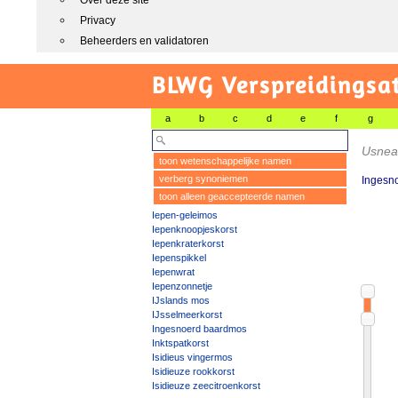
Over deze site
Privacy
Beheerders en validatoren
BLWG Verspreidingsa
a
b
c
d
e
f
g
Usnea
toon wetenschappelijke namen
verberg synoniemen
Ingesn
toon alleen geaccepteerde namen
Iepen-geleimos
Iepenknoopjeskorst
Iepenkraterkorst
Iepenspikkel
Iepenwrat
Iepenzonnetje
IJslands mos
IJsselmeerkorst
Ingesnoerd baardmos
Inktspatkorst
Isidieus vingermos
Isidieuze rookkorst
Isidieuze zeecitroenkorst