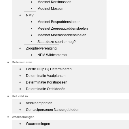
Meetnet Korstmossen
Meetnet Mossen
NMV
Meetnet Bospaddenstoelen
Meetnet Zeereeppaddenstoelen
Meetnet Moeraspaddenstoelen
Staat deze soort er nog?
Zoogdiervereniging
NEM Wildcamera's
Determineren
Eerste Hulp Bij Determineren
Determinatie Vaatplanten
Determinatie Korstmossen
Determinatie Orchideeën
Het veld in
Veldkaart printen
Contactpersonen Natuurgebieden
Waarnemingen
Waarnemingen