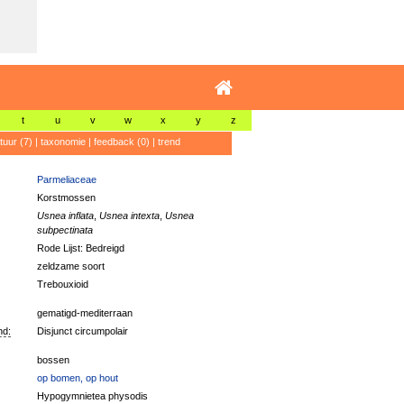
t
u
v
w
x
y
z
atuur (7)
|
taxonomie
|
feedback (0)
|
trend
Parmeliaceae
Korstmossen
Usnea inflata
,
Usnea intexta
,
Usnea
subpectinata
Rode Lijst: Bedreigd
zeldzame soort
Trebouxioid
gematigd-mediterraan
nd:
Disjunct circumpolair
bossen
op bomen, op hout
Hypogymnietea physodis