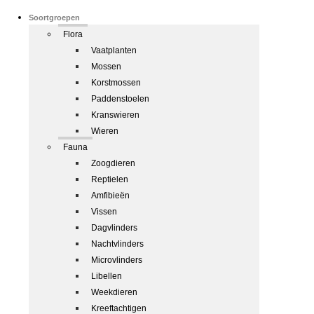
Soortgroepen
Flora
Vaatplanten
Mossen
Korstmossen
Paddenstoelen
Kranswieren
Wieren
Fauna
Zoogdieren
Reptielen
Amfibieën
Vissen
Dagvlinders
Nachtvlinders
Microvlinders
Libellen
Weekdieren
Kreeftachtigen