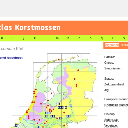
tlas Korstmossen
h
i
j
k
l
m
n
o
p
q
r
s
algemeen
|
liter
 cornuta
Körb.
Familie:
oerd baardmos
Groep:
Synoniemen:
Status:
Zeldzaamheid:
Alg:
Europees areaal:
Noordelijk Halfro
Biotoop:
Substraat:
Vegetatie: