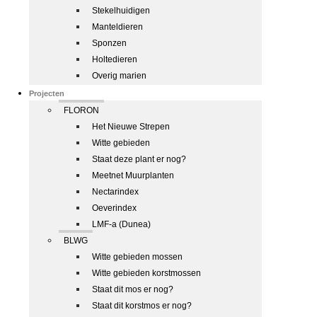
Stekelhuidigen
Manteldieren
Sponzen
Holtedieren
Overig marien
Projecten
FLORON
Het Nieuwe Strepen
Witte gebieden
Staat deze plant er nog?
Meetnet Muurplanten
Nectarindex
Oeverindex
LMF-a (Dunea)
BLWG
Witte gebieden mossen
Witte gebieden korstmossen
Staat dit mos er nog?
Staat dit korstmos er nog?