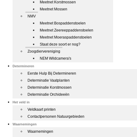
Meetnet Korstmossen
Meetnet Mossen
NMV
Meetnet Bospaddenstoelen
Meetnet Zeereeppaddenstoelen
Meetnet Moeraspaddenstoelen
Staat deze soort er nog?
Zoogdiervereniging
NEM Wildcamera's
Determineren
Eerste Hulp Bij Determineren
Determinatie Vaatplanten
Determinatie Korstmossen
Determinatie Orchideeën
Het veld in
Veldkaart printen
Contactpersonen Natuurgebieden
Waarnemingen
Waarnemingen