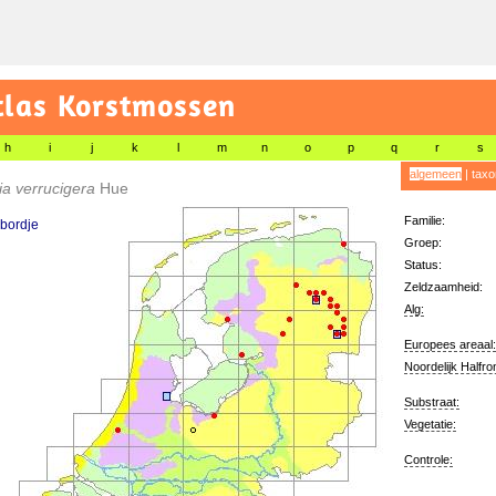
tlas Korstmossen
h
i
j
k
l
m
n
o
p
q
r
s
algemeen
|
taxo
lia verrucigera
Hue
Familie:
bordje
Groep:
Status:
Zeldzaamheid:
Alg:
Europees areaal:
Noordelijk Halfro
Substraat:
Vegetatie:
Controle: