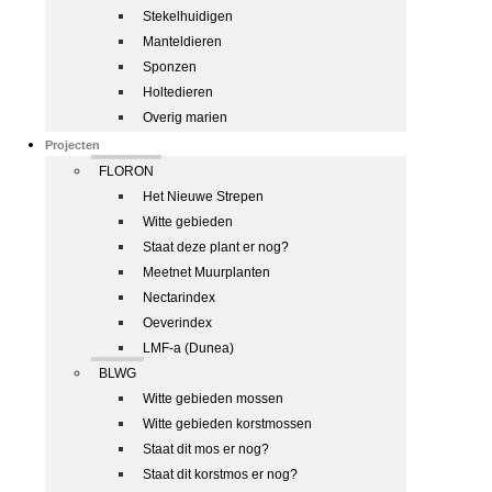
Stekelhuidigen
Manteldieren
Sponzen
Holtedieren
Overig marien
Projecten
FLORON
Het Nieuwe Strepen
Witte gebieden
Staat deze plant er nog?
Meetnet Muurplanten
Nectarindex
Oeverindex
LMF-a (Dunea)
BLWG
Witte gebieden mossen
Witte gebieden korstmossen
Staat dit mos er nog?
Staat dit korstmos er nog?