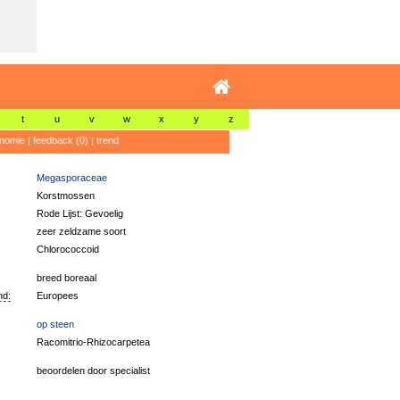
t
u
v
w
x
y
z
nomie
|
feedback (0)
|
trend
Megasporaceae
Korstmossen
Rode Lijst: Gevoelig
zeer zeldzame soort
Chlorococcoid
breed boreaal
nd:
Europees
op steen
Racomitrio-Rhizocarpetea
beoordelen door specialist