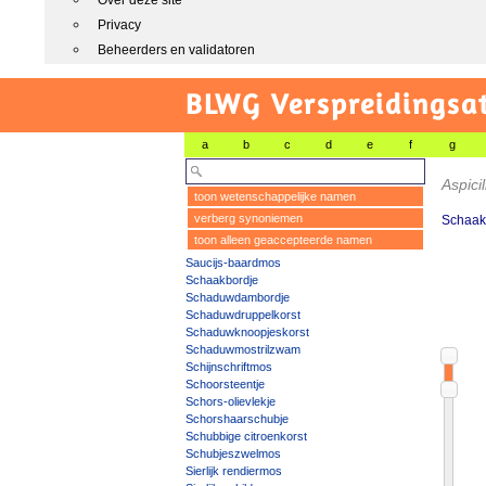
Over deze site
Privacy
Beheerders en validatoren
BLWG Verspreidingsa
a
b
c
d
e
f
g
Aspici
toon wetenschappelijke namen
verberg synoniemen
Schaak
toon alleen geaccepteerde namen
Saucijs-baardmos
Schaakbordje
Schaduwdambordje
Schaduwdruppelkorst
Schaduwknoopjeskorst
Schaduwmostrilzwam
Schijnschriftmos
Schoorsteentje
Schors-olievlekje
Schorshaarschubje
Schubbige citroenkorst
Schubjeszwelmos
Sierlijk rendiermos