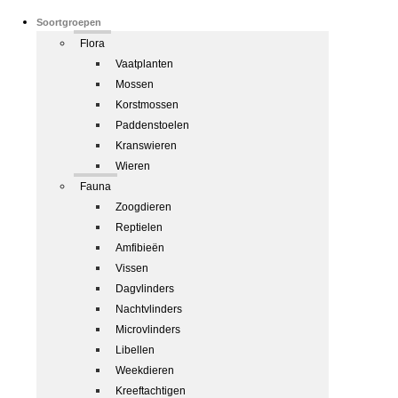
Soortgroepen
Flora
Vaatplanten
Mossen
Korstmossen
Paddenstoelen
Kranswieren
Wieren
Fauna
Zoogdieren
Reptielen
Amfibieën
Vissen
Dagvlinders
Nachtvlinders
Microvlinders
Libellen
Weekdieren
Kreeftachtigen