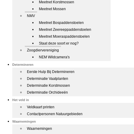
Meetnet Korstmossen
Meetnet Mossen
NMV
Meetnet Bospaddenstoelen
Meetnet Zeereeppaddenstoelen
Meetnet Moeraspaddenstoelen
Staat deze soort er nog?
Zoogdiervereniging
NEM Wildcamera's
Determineren
Eerste Hulp Bij Determineren
Determinatie Vaatplanten
Determinatie Korstmossen
Determinatie Orchideeën
Het veld in
Veldkaart printen
Contactpersonen Natuurgebieden
Waarnemingen
Waarnemingen