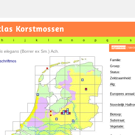
tlas Korstmossen
h
i
j
k
l
m
n
o
p
q
r
s
algemeen
|
taxo
is elegans
(Borrer ex Sm.) Ach.
Familie:
 schriftmos
Groep:
Status:
Zeldzaamheid:
Alg:
Europees areaal:
Noordelijk Halfro
Biotoop:
Substraat:
Vegetatie: