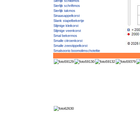
Sierlijk schildmos
Sierlijk schriftmos
Sierlijk takmos
Sinaasappelkorst
Slank stapelbekertje
Slijmige kleikorst
Slijmige veenkorst
Smal bekermos
Smalle citroenkorst
Smalle zeestippelkorst
Smalsporig boomglimschoteltje
Smalsporig kroesje
Soredieus dambordje
Soredieus leermos
Soredieus olievlekje
Soredieus oogje
Soredieus schriftmos
Soredieus speldenkussentje
Soredieuze knoopjeskorst
Soredieuze spiraalkorst
Spaans steenschildmos
Sponsbekermos
Spoorkorrelloof
Staafkorrelloof
Steeloogje
Steen-olievlekje
Steenabrikoosjeskorst
Steenglimschoteltje