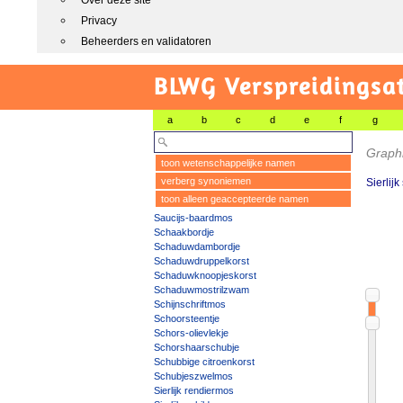
Over deze site
Privacy
Beheerders en validatoren
BLWG Verspreidingsa
a
b
c
d
e
f
g
Graph
toon wetenschappelijke namen
verberg synoniemen
Sierlijk
toon alleen geaccepteerde namen
Saucijs-baardmos
Schaakbordje
Schaduwdambordje
Schaduwdruppelkorst
Schaduwknoopjeskorst
Schaduwmostrilzwam
Schijnschriftmos
Schoorsteentje
Schors-olievlekje
Schorshaarschubje
Schubbige citroenkorst
Schubjeszwelmos
Sierlijk rendiermos