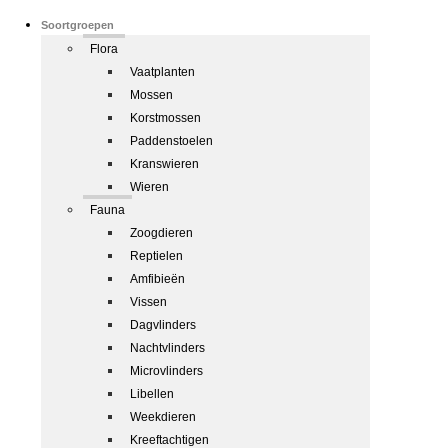
Soortgroepen
Flora
Vaatplanten
Mossen
Korstmossen
Paddenstoelen
Kranswieren
Wieren
Fauna
Zoogdieren
Reptielen
Amfibieën
Vissen
Dagvlinders
Nachtvlinders
Microvlinders
Libellen
Weekdieren
Kreeftachtigen