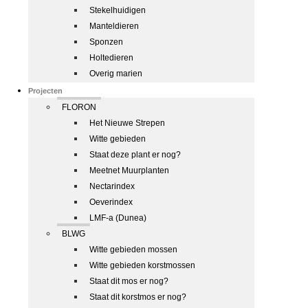
Stekelhuidigen
Manteldieren
Sponzen
Holtedieren
Overig marien
Projecten
FLORON
Het Nieuwe Strepen
Witte gebieden
Staat deze plant er nog?
Meetnet Muurplanten
Nectarindex
Oeverindex
LMF-a (Dunea)
BLWG
Witte gebieden mossen
Witte gebieden korstmossen
Staat dit mos er nog?
Staat dit korstmos er nog?