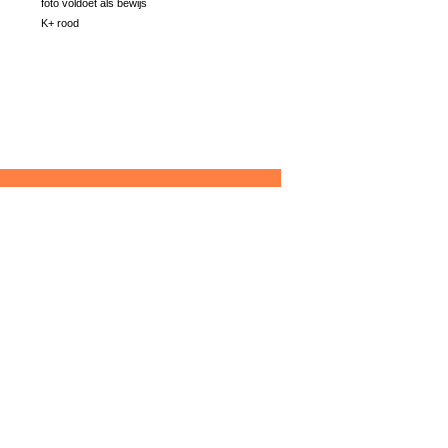
foto voldoet als bewijs
K+ rood