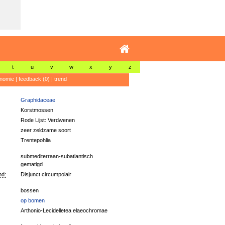
t
u
v
w
x
y
z
nomie
|
feedback (0)
|
trend
Graphidaceae
Korstmossen
Rode Lijst: Verdwenen
zeer zeldzame soort
Trentepohlia
submediterraan-subatlantisch
gematigd
nd:
Disjunct circumpolair
bossen
op bomen
Arthonio-Lecidelletea elaeochromae