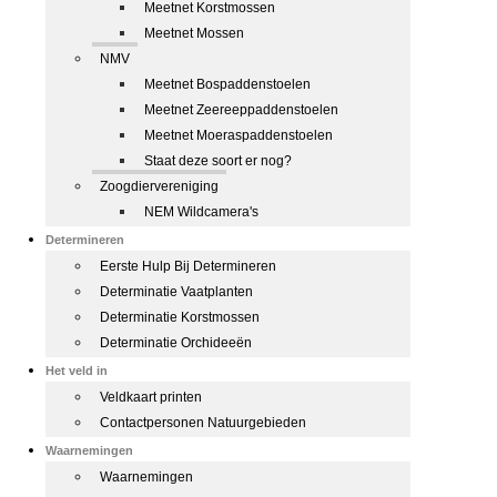
Meetnet Korstmossen
Meetnet Mossen
NMV
Meetnet Bospaddenstoelen
Meetnet Zeereeppaddenstoelen
Meetnet Moeraspaddenstoelen
Staat deze soort er nog?
Zoogdiervereniging
NEM Wildcamera's
Determineren
Eerste Hulp Bij Determineren
Determinatie Vaatplanten
Determinatie Korstmossen
Determinatie Orchideeën
Het veld in
Veldkaart printen
Contactpersonen Natuurgebieden
Waarnemingen
Waarnemingen