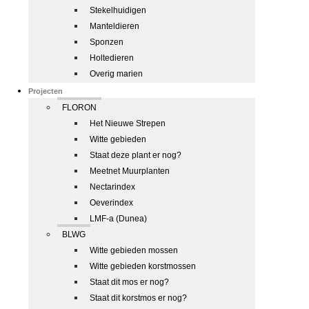
Stekelhuidigen
Manteldieren
Sponzen
Holtedieren
Overig marien
Projecten
FLORON
Het Nieuwe Strepen
Witte gebieden
Staat deze plant er nog?
Meetnet Muurplanten
Nectarindex
Oeverindex
LMF-a (Dunea)
BLWG
Witte gebieden mossen
Witte gebieden korstmossen
Staat dit mos er nog?
Staat dit korstmos er nog?