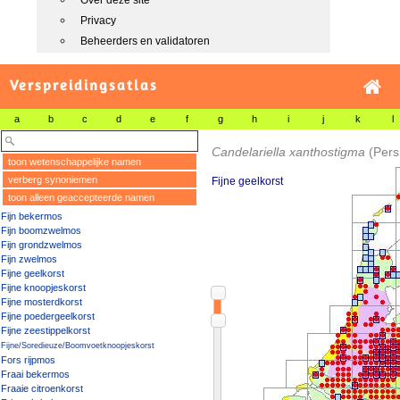
Over deze site
Privacy
Beheerders en validatoren
Verspreidingsatlas
a
b
c
d
e
f
g
h
i
j
k
l
Candelariella xanthostigma
(Pers
toon wetenschappelijke namen
verberg synoniemen
Fijne geelkorst
toon alleen geaccepteerde namen
Fijn bekermos
Fijn boomzwelmos
Fijn grondzwelmos
Fijn zwelmos
Fijne geelkorst
Fijne knoopjeskorst
Fijne mosterdkorst
Fijne poedergeelkorst
Fijne zeestippelkorst
Fijne/Soredieuze/Boomvoetknoopjeskorst
Fors rijpmos
Fraai bekermos
Fraaie citroenkorst