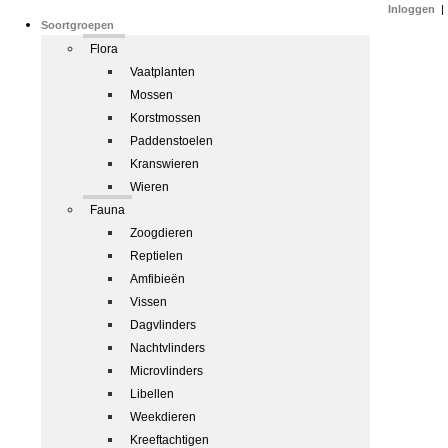
Inloggen
|
Soortgroepen
Flora
Vaatplanten
Mossen
Korstmossen
Paddenstoelen
Kranswieren
Wieren
Fauna
Zoogdieren
Reptielen
Amfibieën
Vissen
Dagvlinders
Nachtvlinders
Microvlinders
Libellen
Weekdieren
Kreeftachtigen