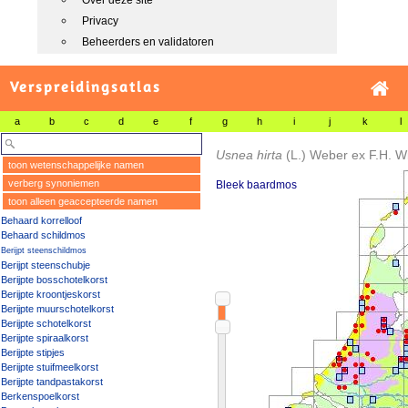
Over deze site
Privacy
Beheerders en validatoren
Verspreidingsatlas
a
b
c
d
e
f
g
h
i
j
k
l
Usnea hirta
(L.) Weber ex F.H. W
toon wetenschappelijke namen
verberg synoniemen
Bleek baardmos
toon alleen geaccepteerde namen
Behaard korrelloof
Behaard schildmos
Berijpt steenschildmos
Berijpt steenschubje
Berijpte bosschotelkorst
Berijpte kroontjeskorst
Berijpte muurschotelkorst
Berijpte schotelkorst
Berijpte spiraalkorst
Berijpte stipjes
Berijpte stuifmeelkorst
Berijpte tandpastakorst
Berkenspoelkorst