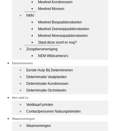
Meetnet Korstmossen
Meetnet Mossen
NMV
Meetnet Bospaddenstoelen
Meetnet Zeereeppaddenstoelen
Meetnet Moeraspaddenstoelen
Staat deze soort er nog?
Zoogdiervereniging
NEM Wildcamera's
Determineren
Eerste Hulp Bij Determineren
Determinatie Vaatplanten
Determinatie Korstmossen
Determinatie Orchideeën
Het veld in
Veldkaart printen
Contactpersonen Natuurgebieden
Waarnemingen
Waarnemingen