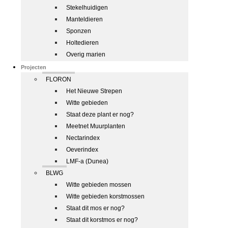
Stekelhuidigen
Manteldieren
Sponzen
Holtedieren
Overig marien
Projecten
FLORON
Het Nieuwe Strepen
Witte gebieden
Staat deze plant er nog?
Meetnet Muurplanten
Nectarindex
Oeverindex
LMF-a (Dunea)
BLWG
Witte gebieden mossen
Witte gebieden korstmossen
Staat dit mos er nog?
Staat dit korstmos er nog?