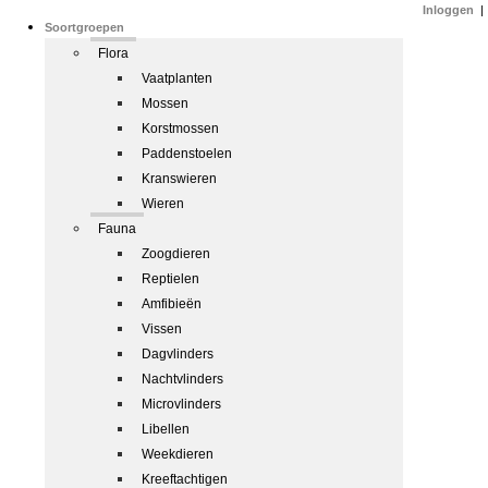
Inloggen
|
Soortgroepen
Flora
Vaatplanten
Mossen
Korstmossen
Paddenstoelen
Kranswieren
Wieren
Fauna
Zoogdieren
Reptielen
Amfibieën
Vissen
Dagvlinders
Nachtvlinders
Microvlinders
Libellen
Weekdieren
Kreeftachtigen