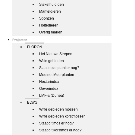
Stekelhuidigen
Manteldieren
Sponzen
Holtedieren
Overig marien
Projecten
FLORON
Het Nieuwe Strepen
Witte gebieden
Staat deze plant er nog?
Meetnet Muurplanten
Nectarindex
Oeverindex
LMF-a (Dunea)
BLWG
Witte gebieden mossen
Witte gebieden korstmossen
Staat dit mos er nog?
Staat dit korstmos er nog?