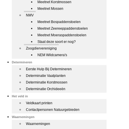
Meetnet Korstmossen
Meetnet Mossen
NMV
Meetnet Bospaddenstoelen
Meetnet Zeereeppaddenstoelen
Meetnet Moeraspaddenstoelen
Staat deze soort er nog?
Zoogdiervereniging
NEM Wildcamera's
Determineren
Eerste Hulp Bij Determineren
Determinatie Vaatplanten
Determinatie Korstmossen
Determinatie Orchideeën
Het veld in
Veldkaart printen
Contactpersonen Natuurgebieden
Waarnemingen
Waarnemingen