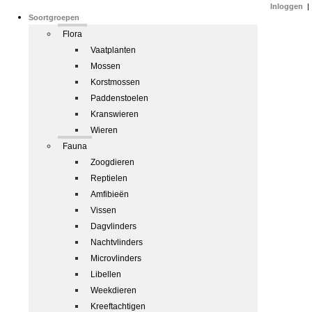
Inloggen
|
Soortgroepen
Flora
Vaatplanten
Mossen
Korstmossen
Paddenstoelen
Kranswieren
Wieren
Fauna
Zoogdieren
Reptielen
Amfibieën
Vissen
Dagvlinders
Nachtvlinders
Microvlinders
Libellen
Weekdieren
Kreeftachtigen