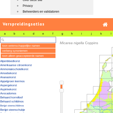
Over deze site
Privacy
Beheerders en validatoren
Verspreidingsatlas
a
b
c
d
e
f
g
h
i
j
k
l
Micarea nigella
Coppins
toon wetenschappelijke namen
verberg synoniemen
toon alleen geaccepteerde namen
Alpenbloedkorst
Amerikaanse citroenkorst
Ammoniakschotelkorst
Amoebekorst
Ananaskorst
Appelgroen leermos
Aspergekorst
Aspirinekorst
Avocadomos
Behaard korrelloof
Behaard schildmos
Berijpt steenschildmos
Berijpt steenschubje