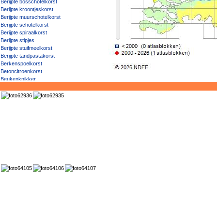
Berijpte bosschotelkorst
Berijpte kroontjeskorst
Berijpte muurschotelkorst
Berijpte schotelkorst
Berijpte spiraalkorst
Berijpte stipjes
Berijpte stuifmeelkorst
Berijpte tandpastakorst
Berkenspoelkorst
Betoncitroenkorst
Beukenknikker
Beukenschotelkorst
Beukenschriftmos
Beukenspikkel
Beukenspoelkorst
Beukenvlekje
Beukenwrat
Bladknoopjeskorst
Blauwe mosterdkorst
Blauwe peperkorst
Blauwe veenkorst
Blauwgrijs steenschildmos
Blauwgrijze korrelkorst
Bleek avocadomos
Bleek baardmos
Bleek dijkzonnetje
Bleek landkaartmos
Bleek paardenhaarmos