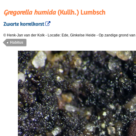
Gregorella humida
(Kullh.) Lumbsch
Zwarte korrelkorst
© Henk-Jan van der Kolk
-
Locatie: Ede, Ginkelse Heide
-
Op zandige grond van s
Habitus