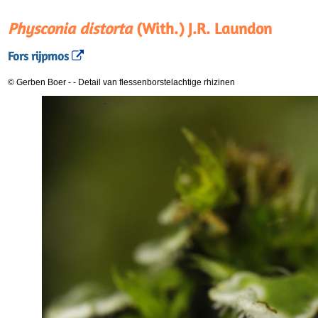
Physconia distorta
(With.) J.R. Laundon
Fors rijpmos
© Gerben Boer
-
-
Detail van flessenborstelachtige rhizinen