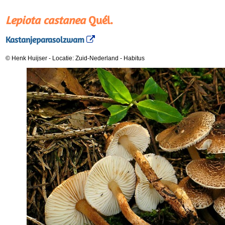
Lepiota castanea
Quél.
Kastanjeparasolzwam
© Henk Huijser
-
Locatie: Zuid-Nederland
-
Habitus