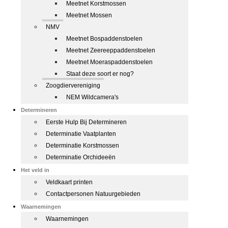
Meetnet Korstmossen
Meetnet Mossen
NMV
Meetnet Bospaddenstoelen
Meetnet Zeereeppaddenstoelen
Meetnet Moeraspaddenstoelen
Staat deze soort er nog?
Zoogdiervereniging
NEM Wildcamera's
Determineren
Eerste Hulp Bij Determineren
Determinatie Vaatplanten
Determinatie Korstmossen
Determinatie Orchideeën
Het veld in
Veldkaart printen
Contactpersonen Natuurgebieden
Waarnemingen
Waarnemingen