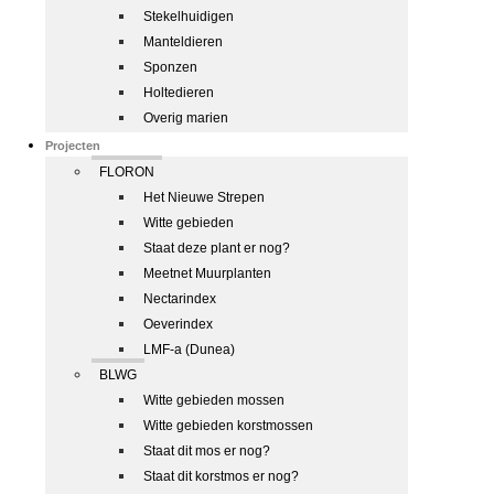
Stekelhuidigen
Manteldieren
Sponzen
Holtedieren
Overig marien
Projecten
FLORON
Het Nieuwe Strepen
Witte gebieden
Staat deze plant er nog?
Meetnet Muurplanten
Nectarindex
Oeverindex
LMF-a (Dunea)
BLWG
Witte gebieden mossen
Witte gebieden korstmossen
Staat dit mos er nog?
Staat dit korstmos er nog?