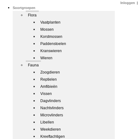
Inloggen
|
Soortgroepen
Flora
Vaatplanten
Mossen
Korstmossen
Paddenstoelen
Kranswieren
Wieren
Fauna
Zoogdieren
Reptielen
Amfibieën
Vissen
Dagvlinders
Nachtvlinders
Microvlinders
Libellen
Weekdieren
Kreeftachtigen