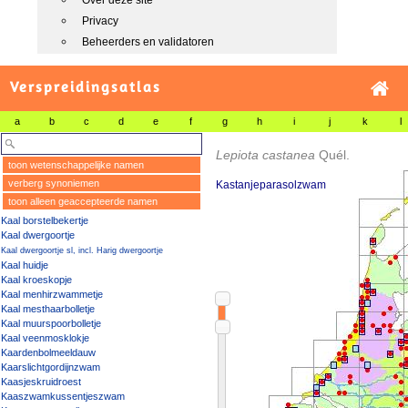
Over deze site
Privacy
Beheerders en validatoren
Verspreidingsatlas
a
b
c
d
e
f
g
h
i
j
k
l
Lepiota castanea
Quél.
toon wetenschappelijke namen
verberg synoniemen
Kastanjeparasolzwam
toon alleen geaccepteerde namen
Kaal borstelbekertje
Kaal dwergoortje
Kaal dwergoortje sl, incl. Harig dwergoortje
Kaal huidje
Kaal kroeskopje
Kaal menhirzwammetje
Kaal mesthaarbolletje
Kaal muurspoorbolletje
Kaal veenmosklokje
Kaardenbolmeeldauw
Kaarslichtgordijnzwam
Kaasjeskruidroest
Kaaszwamkussentjeszwam