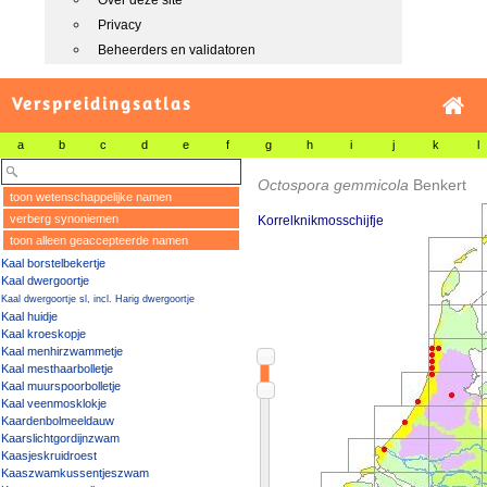
Over deze site
Privacy
Beheerders en validatoren
Verspreidingsatlas
a
b
c
d
e
f
g
h
i
j
k
l
Octospora gemmicola
Benkert
toon wetenschappelijke namen
verberg synoniemen
Korrelknikmosschijfje
toon alleen geaccepteerde namen
Kaal borstelbekertje
Kaal dwergoortje
Kaal dwergoortje sl, incl. Harig dwergoortje
Kaal huidje
Kaal kroeskopje
Kaal menhirzwammetje
Kaal mesthaarbolletje
Kaal muurspoorbolletje
Kaal veenmosklokje
Kaardenbolmeeldauw
Kaarslichtgordijnzwam
Kaasjeskruidroest
Kaaszwamkussentjeszwam