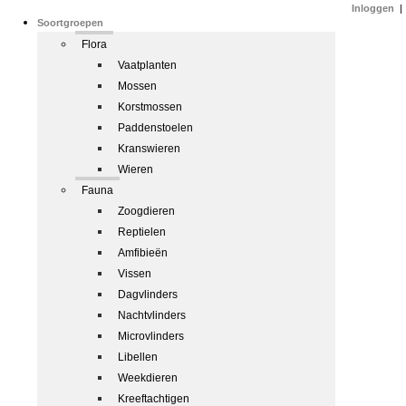
Inloggen
|
Soortgroepen
Flora
Vaatplanten
Mossen
Korstmossen
Paddenstoelen
Kranswieren
Wieren
Fauna
Zoogdieren
Reptielen
Amfibieën
Vissen
Dagvlinders
Nachtvlinders
Microvlinders
Libellen
Weekdieren
Kreeftachtigen