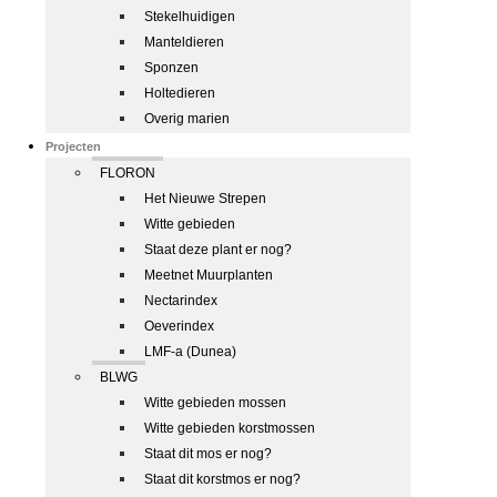
Stekelhuidigen
Manteldieren
Sponzen
Holtedieren
Overig marien
Projecten
FLORON
Het Nieuwe Strepen
Witte gebieden
Staat deze plant er nog?
Meetnet Muurplanten
Nectarindex
Oeverindex
LMF-a (Dunea)
BLWG
Witte gebieden mossen
Witte gebieden korstmossen
Staat dit mos er nog?
Staat dit korstmos er nog?