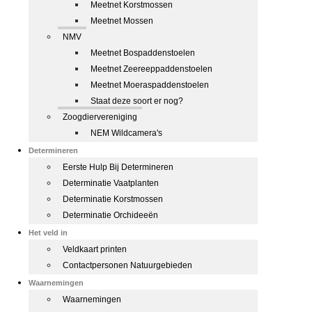
Meetnet Korstmossen
Meetnet Mossen
NMV
Meetnet Bospaddenstoelen
Meetnet Zeereeppaddenstoelen
Meetnet Moeraspaddenstoelen
Staat deze soort er nog?
Zoogdiervereniging
NEM Wildcamera's
Determineren
Eerste Hulp Bij Determineren
Determinatie Vaatplanten
Determinatie Korstmossen
Determinatie Orchideeën
Het veld in
Veldkaart printen
Contactpersonen Natuurgebieden
Waarnemingen
Waarnemingen