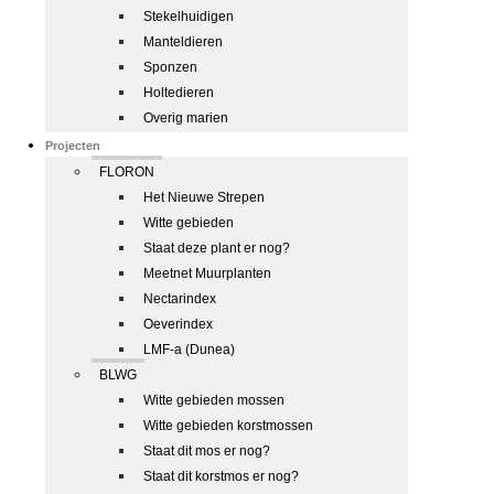
Stekelhuidigen
Manteldieren
Sponzen
Holtedieren
Overig marien
Projecten
FLORON
Het Nieuwe Strepen
Witte gebieden
Staat deze plant er nog?
Meetnet Muurplanten
Nectarindex
Oeverindex
LMF-a (Dunea)
BLWG
Witte gebieden mossen
Witte gebieden korstmossen
Staat dit mos er nog?
Staat dit korstmos er nog?