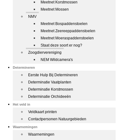
Meetnet Korstmossen
Meetnet Mossen
NMV
Meetnet Bospaddenstoelen
Meetnet Zeereeppaddenstoelen
Meetnet Moeraspaddenstoelen
Staat deze soort er nog?
Zoogdiervereniging
NEM Wildcamera's
Determineren
Eerste Hulp Bij Determineren
Determinatie Vaatplanten
Determinatie Korstmossen
Determinatie Orchideeën
Het veld in
Veldkaart printen
Contactpersonen Natuurgebieden
Waarnemingen
Waarnemingen