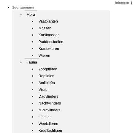
Inloggen
|
Soortgroepen
Flora
Vaatplanten
Mossen
Korstmossen
Paddenstoelen
Kranswieren
Wieren
Fauna
Zoogdieren
Reptielen
Amfibieën
Vissen
Dagvlinders
Nachtvlinders
Microvlinders
Libellen
Weekdieren
Kreeftachtigen