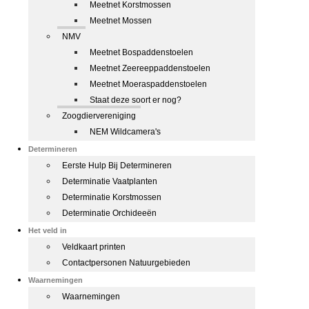
Meetnet Korstmossen
Meetnet Mossen
NMV
Meetnet Bospaddenstoelen
Meetnet Zeereeppaddenstoelen
Meetnet Moeraspaddenstoelen
Staat deze soort er nog?
Zoogdiervereniging
NEM Wildcamera's
Determineren
Eerste Hulp Bij Determineren
Determinatie Vaatplanten
Determinatie Korstmossen
Determinatie Orchideeën
Het veld in
Veldkaart printen
Contactpersonen Natuurgebieden
Waarnemingen
Waarnemingen