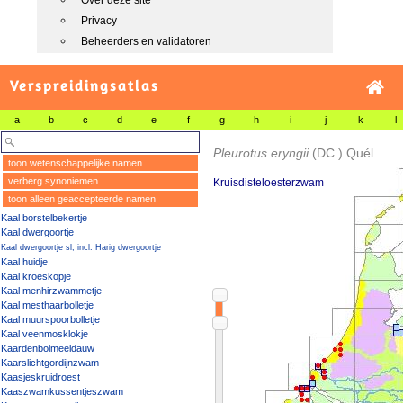
Over deze site
Privacy
Beheerders en validatoren
Verspreidingsatlas
a
b
c
d
e
f
g
h
i
j
k
l
Pleurotus eryngii
(DC.) Quél.
toon wetenschappelijke namen
verberg synoniemen
Kruisdisteloesterzwam
toon alleen geaccepteerde namen
Kaal borstelbekertje
Kaal dwergoortje
Kaal dwergoortje sl, incl. Harig dwergoortje
Kaal huidje
Kaal kroeskopje
Kaal menhirzwammetje
Kaal mesthaarbolletje
Kaal muurspoorbolletje
Kaal veenmosklokje
Kaardenbolmeeldauw
Kaarslichtgordijnzwam
Kaasjeskruidroest
Kaaszwamkussentjeszwam