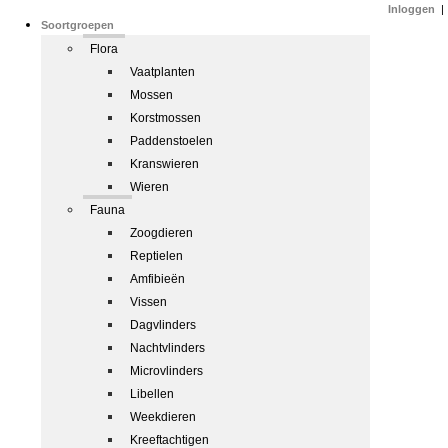
Inloggen
|
Soortgroepen
Flora
Vaatplanten
Mossen
Korstmossen
Paddenstoelen
Kranswieren
Wieren
Fauna
Zoogdieren
Reptielen
Amfibieën
Vissen
Dagvlinders
Nachtvlinders
Microvlinders
Libellen
Weekdieren
Kreeftachtigen