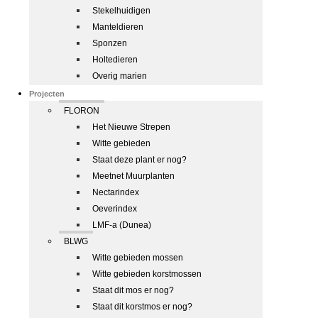
Stekelhuidigen
Manteldieren
Sponzen
Holtedieren
Overig marien
Projecten
FLORON
Het Nieuwe Strepen
Witte gebieden
Staat deze plant er nog?
Meetnet Muurplanten
Nectarindex
Oeverindex
LMF-a (Dunea)
BLWG
Witte gebieden mossen
Witte gebieden korstmossen
Staat dit mos er nog?
Staat dit korstmos er nog?