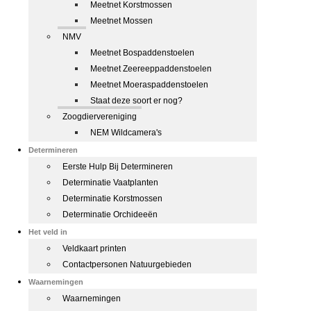
Meetnet Korstmossen
Meetnet Mossen
NMV
Meetnet Bospaddenstoelen
Meetnet Zeereeppaddenstoelen
Meetnet Moeraspaddenstoelen
Staat deze soort er nog?
Zoogdiervereniging
NEM Wildcamera's
Determineren
Eerste Hulp Bij Determineren
Determinatie Vaatplanten
Determinatie Korstmossen
Determinatie Orchideeën
Het veld in
Veldkaart printen
Contactpersonen Natuurgebieden
Waarnemingen
Waarnemingen