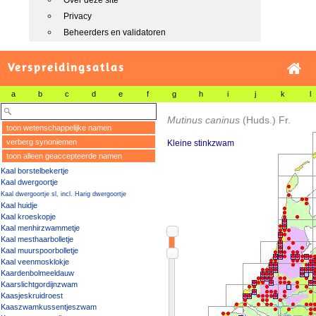
Over deze site
Privacy
Beheerders en validatoren
Verspreidingsatlas
a
b
c
d
e
f
g
h
i
j
k
l
Mutinus caninus
(Huds.) Fr.
toon wetenschappelijke namen
verberg synoniemen
Kleine stinkzwam
toon alleen geaccepteerde namen
Kaal borstelbekertje
Kaal dwergoortje
Kaal dwergoortje sl, incl. Harig dwergoortje
Kaal huidje
Kaal kroeskopje
Kaal menhirzwammetje
Kaal mesthaarbolletje
Kaal muurspoorbolletje
Kaal veenmosklokje
Kaardenbolmeeldauw
Kaarslichtgordijnzwam
Kaasjeskruidroest
Kaaszwamkussentjeszwam