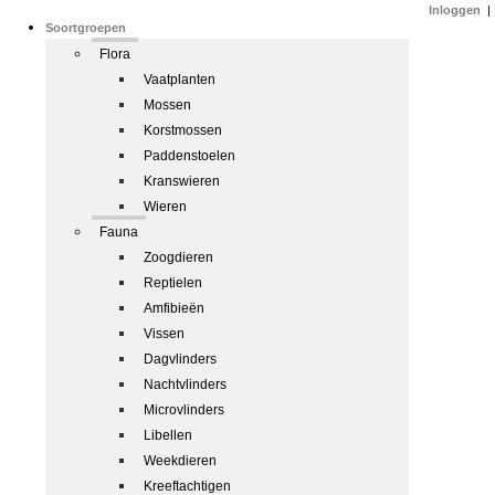
Inloggen
|
Soortgroepen
Flora
Vaatplanten
Mossen
Korstmossen
Paddenstoelen
Kranswieren
Wieren
Fauna
Zoogdieren
Reptielen
Amfibieën
Vissen
Dagvlinders
Nachtvlinders
Microvlinders
Libellen
Weekdieren
Kreeftachtigen