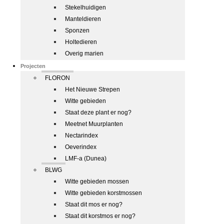
Stekelhuidigen
Manteldieren
Sponzen
Holtedieren
Overig marien
Projecten
FLORON
Het Nieuwe Strepen
Witte gebieden
Staat deze plant er nog?
Meetnet Muurplanten
Nectarindex
Oeverindex
LMF-a (Dunea)
BLWG
Witte gebieden mossen
Witte gebieden korstmossen
Staat dit mos er nog?
Staat dit korstmos er nog?