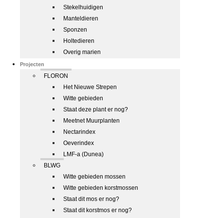
Stekelhuidigen
Manteldieren
Sponzen
Holtedieren
Overig marien
Projecten
FLORON
Het Nieuwe Strepen
Witte gebieden
Staat deze plant er nog?
Meetnet Muurplanten
Nectarindex
Oeverindex
LMF-a (Dunea)
BLWG
Witte gebieden mossen
Witte gebieden korstmossen
Staat dit mos er nog?
Staat dit korstmos er nog?