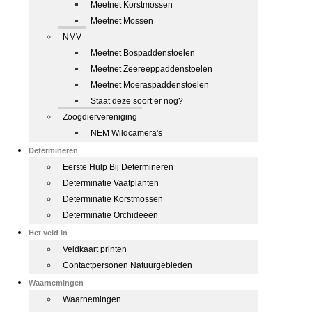
Meetnet Korstmossen
Meetnet Mossen
NMV
Meetnet Bospaddenstoelen
Meetnet Zeereeppaddenstoelen
Meetnet Moeraspaddenstoelen
Staat deze soort er nog?
Zoogdiervereniging
NEM Wildcamera's
Determineren
Eerste Hulp Bij Determineren
Determinatie Vaatplanten
Determinatie Korstmossen
Determinatie Orchideeën
Het veld in
Veldkaart printen
Contactpersonen Natuurgebieden
Waarnemingen
Waarnemingen