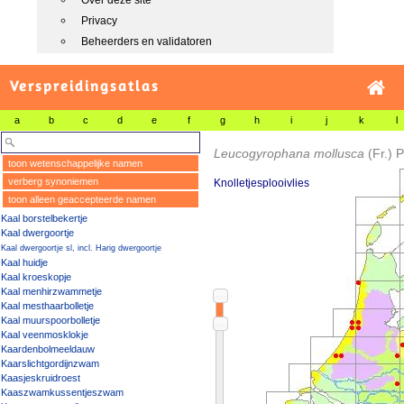
Over deze site
Privacy
Beheerders en validatoren
Verspreidingsatlas
a
b
c
d
e
f
g
h
i
j
k
l
Leucogyrophana mollusca
(Fr.) 
toon wetenschappelijke namen
verberg synoniemen
Knolletjesplooivlies
toon alleen geaccepteerde namen
Kaal borstelbekertje
Kaal dwergoortje
Kaal dwergoortje sl, incl. Harig dwergoortje
Kaal huidje
Kaal kroeskopje
Kaal menhirzwammetje
Kaal mesthaarbolletje
Kaal muurspoorbolletje
Kaal veenmosklokje
Kaardenbolmeeldauw
Kaarslichtgordijnzwam
Kaasjeskruidroest
Kaaszwamkussentjeszwam