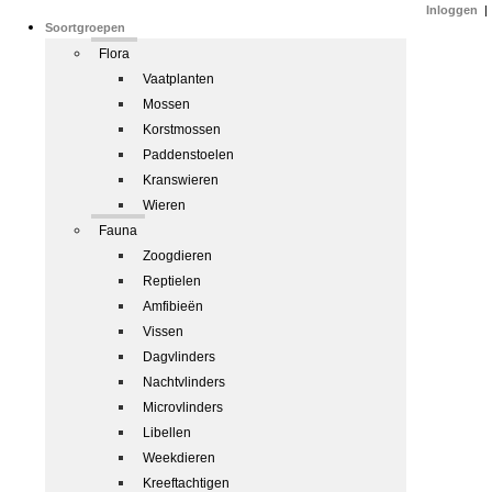
Inloggen
|
Soortgroepen
Flora
Vaatplanten
Mossen
Korstmossen
Paddenstoelen
Kranswieren
Wieren
Fauna
Zoogdieren
Reptielen
Amfibieën
Vissen
Dagvlinders
Nachtvlinders
Microvlinders
Libellen
Weekdieren
Kreeftachtigen