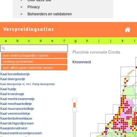
Over deze site
Privacy
Beheerders en validatoren
Verspreidingsatlas
a
b
c
d
e
f
g
h
i
j
k
l
Puccinia coronata
Corda
toon wetenschappelijke namen
verberg synoniemen
Kroonroest
toon alleen geaccepteerde namen
Kaal borstelbekertje
Kaal dwergoortje
Kaal dwergoortje sl, incl. Harig dwergoortje
Kaal huidje
Kaal kroeskopje
Kaal menhirzwammetje
Kaal mesthaarbolletje
Kaal muurspoorbolletje
Kaal veenmosklokje
Kaardenbolmeeldauw
Kaarslichtgordijnzwam
Kaasjeskruidroest
Kaaszwamkussentjeszwam