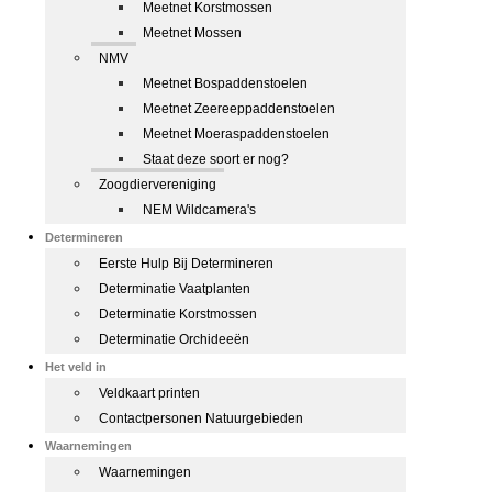
Meetnet Korstmossen
Meetnet Mossen
NMV
Meetnet Bospaddenstoelen
Meetnet Zeereeppaddenstoelen
Meetnet Moeraspaddenstoelen
Staat deze soort er nog?
Zoogdiervereniging
NEM Wildcamera's
Determineren
Eerste Hulp Bij Determineren
Determinatie Vaatplanten
Determinatie Korstmossen
Determinatie Orchideeën
Het veld in
Veldkaart printen
Contactpersonen Natuurgebieden
Waarnemingen
Waarnemingen