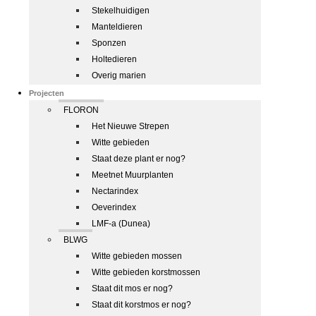
Stekelhuidigen
Manteldieren
Sponzen
Holtedieren
Overig marien
Projecten
FLORON
Het Nieuwe Strepen
Witte gebieden
Staat deze plant er nog?
Meetnet Muurplanten
Nectarindex
Oeverindex
LMF-a (Dunea)
BLWG
Witte gebieden mossen
Witte gebieden korstmossen
Staat dit mos er nog?
Staat dit korstmos er nog?