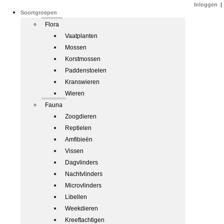
Inloggen
|
Soortgroepen
Flora
Vaatplanten
Mossen
Korstmossen
Paddenstoelen
Kranswieren
Wieren
Fauna
Zoogdieren
Reptielen
Amfibieën
Vissen
Dagvlinders
Nachtvlinders
Microvlinders
Libellen
Weekdieren
Kreeftachtigen