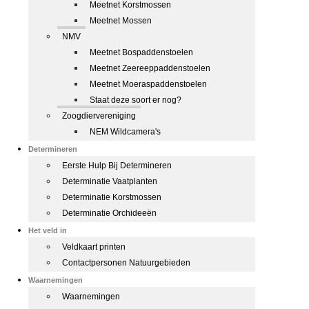
Meetnet Korstmossen
Meetnet Mossen
NMV
Meetnet Bospaddenstoelen
Meetnet Zeereeppaddenstoelen
Meetnet Moeraspaddenstoelen
Staat deze soort er nog?
Zoogdiervereniging
NEM Wildcamera's
Determineren
Eerste Hulp Bij Determineren
Determinatie Vaatplanten
Determinatie Korstmossen
Determinatie Orchideeën
Het veld in
Veldkaart printen
Contactpersonen Natuurgebieden
Waarnemingen
Waarnemingen