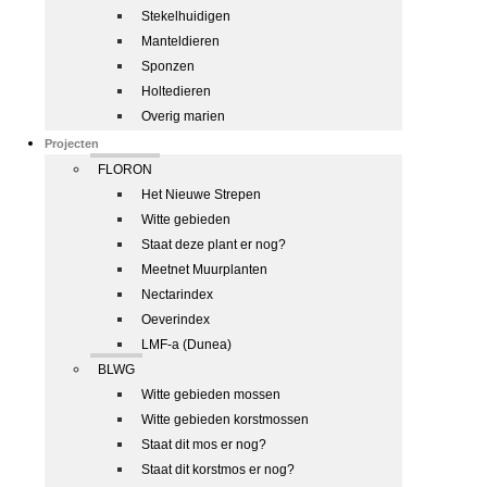
Stekelhuidigen
Manteldieren
Sponzen
Holtedieren
Overig marien
Projecten
FLORON
Het Nieuwe Strepen
Witte gebieden
Staat deze plant er nog?
Meetnet Muurplanten
Nectarindex
Oeverindex
LMF-a (Dunea)
BLWG
Witte gebieden mossen
Witte gebieden korstmossen
Staat dit mos er nog?
Staat dit korstmos er nog?