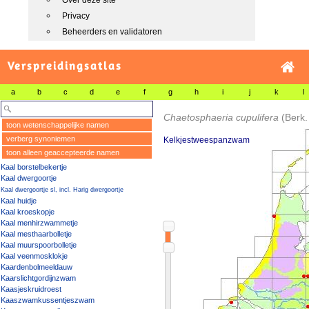
Over deze site
Privacy
Beheerders en validatoren
Verspreidingsatlas
a
b
c
d
e
f
g
h
i
j
k
l
Chaetosphaeria cupulifera
(Berk
toon wetenschappelijke namen
verberg synoniemen
Kelkjestweespanzwam
toon alleen geaccepteerde namen
Kaal borstelbekertje
Kaal dwergoortje
Kaal dwergoortje sl, incl. Harig dwergoortje
Kaal huidje
Kaal kroeskopje
Kaal menhirzwammetje
Kaal mesthaarbolletje
Kaal muurspoorbolletje
Kaal veenmosklokje
Kaardenbolmeeldauw
Kaarslichtgordijnzwam
Kaasjeskruidroest
Kaaszwamkussentjeszwam