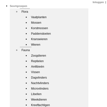
Inloggen
|
Soortgroepen
Flora
Vaatplanten
Mossen
Korstmossen
Paddenstoelen
Kranswieren
Wieren
Fauna
Zoogdieren
Reptielen
Amfibieën
Vissen
Dagvlinders
Nachtvlinders
Microvlinders
Libellen
Weekdieren
Kreeftachtigen