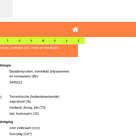
t
u
v
w
x
y
z
nomie
|
artikelen (3)
|
trend en fenologie
|
ologie
Basidiomyceten, tremelloid (trilzwammen
en verwanten) (Btr)
0445012
p:
Terrestrische (bodembewonende)
saprotroof (St)
hooiland, droog, klei (73)
klei, humusarm (15)
dreiging
zeer zeldzaam (zzz)
Gevoelig (GE*)