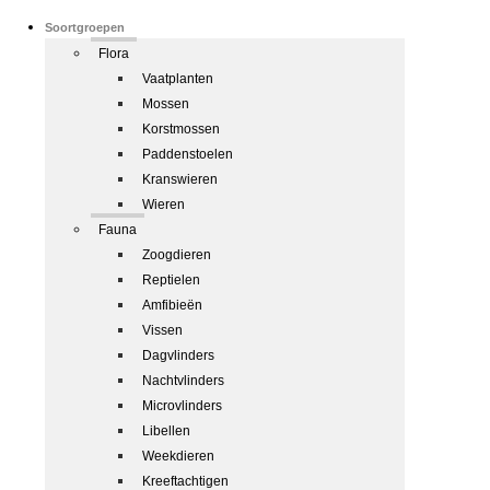
Soortgroepen
Flora
Vaatplanten
Mossen
Korstmossen
Paddenstoelen
Kranswieren
Wieren
Fauna
Zoogdieren
Reptielen
Amfibieën
Vissen
Dagvlinders
Nachtvlinders
Microvlinders
Libellen
Weekdieren
Kreeftachtigen