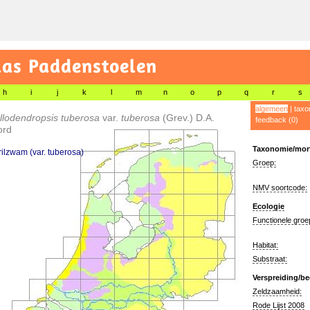
las Paddenstoelen
h
i
j
k
l
m
n
o
p
q
r
s
algemeen
|
taxo
llodendropsis tuberosa
var.
tuberosa
(Grev.) D.A.
feedback (0)
ord
Taxonomie/morf
rilzwam (var. tuberosa)
Groep:
NMV soortcode:
Ecologie
Functionele groe
Habitat:
Substraat:
Verspreiding/be
Zeldzaamheid:
Rode Lijst 2008