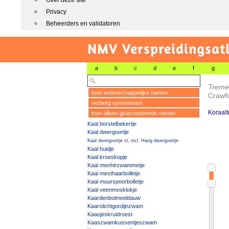
Over deze site
Privacy
Beheerders en validatoren
NMV Verspreidingsat
a
b
c
d
e
f
g
Treme
toon wetenschappelijke namen
Crawf
verberg synoniemen
Koraalt
toon alleen geaccepteerde namen
Kaal borstelbekertje
Kaal dwergoortje
Kaal dwergoortje sl, incl. Harig dwergoortje
Kaal huidje
Kaal kroeskopje
Kaal menhirzwammetje
Kaal mesthaarbolletje
Kaal muurspoorbolletje
Kaal veenmosklokje
Kaardenbolmeeldauw
Kaarslichtgordijnzwam
Kaasjeskruidroest
Kaaszwamkussentjeszwam