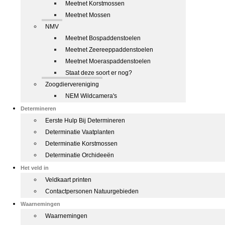
Meetnet Korstmossen
Meetnet Mossen
NMV
Meetnet Bospaddenstoelen
Meetnet Zeereeppaddenstoelen
Meetnet Moeraspaddenstoelen
Staat deze soort er nog?
Zoogdiervereniging
NEM Wildcamera's
Determineren
Eerste Hulp Bij Determineren
Determinatie Vaatplanten
Determinatie Korstmossen
Determinatie Orchideeën
Het veld in
Veldkaart printen
Contactpersonen Natuurgebieden
Waarnemingen
Waarnemingen