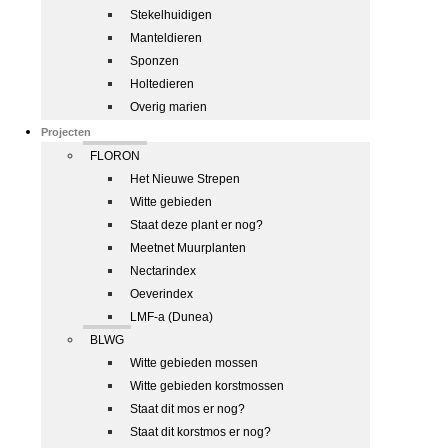
Stekelhuidigen
Manteldieren
Sponzen
Holtedieren
Overig marien
Projecten
FLORON
Het Nieuwe Strepen
Witte gebieden
Staat deze plant er nog?
Meetnet Muurplanten
Nectarindex
Oeverindex
LMF-a (Dunea)
BLWG
Witte gebieden mossen
Witte gebieden korstmossen
Staat dit mos er nog?
Staat dit korstmos er nog?