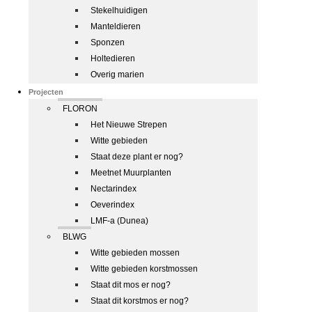
Stekelhuidigen
Manteldieren
Sponzen
Holtedieren
Overig marien
Projecten
FLORON
Het Nieuwe Strepen
Witte gebieden
Staat deze plant er nog?
Meetnet Muurplanten
Nectarindex
Oeverindex
LMF-a (Dunea)
BLWG
Witte gebieden mossen
Witte gebieden korstmossen
Staat dit mos er nog?
Staat dit korstmos er nog?