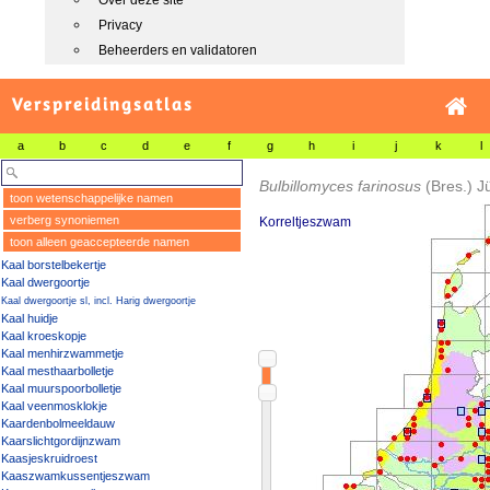
Over deze site
Privacy
Beheerders en validatoren
Verspreidingsatlas
a
b
c
d
e
f
g
h
i
j
k
l
Bulbillomyces farinosus
(Bres.) J
toon wetenschappelijke namen
verberg synoniemen
Korreltjeszwam
toon alleen geaccepteerde namen
Kaal borstelbekertje
Kaal dwergoortje
Kaal dwergoortje sl, incl. Harig dwergoortje
Kaal huidje
Kaal kroeskopje
Kaal menhirzwammetje
Kaal mesthaarbolletje
Kaal muurspoorbolletje
Kaal veenmosklokje
Kaardenbolmeeldauw
Kaarslichtgordijnzwam
Kaasjeskruidroest
Kaaszwamkussentjeszwam