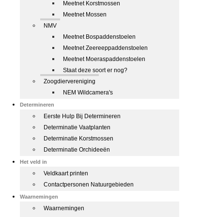
Meetnet Korstmossen
Meetnet Mossen
NMV
Meetnet Bospaddenstoelen
Meetnet Zeereeppaddenstoelen
Meetnet Moeraspaddenstoelen
Staat deze soort er nog?
Zoogdiervereniging
NEM Wildcamera's
Determineren
Eerste Hulp Bij Determineren
Determinatie Vaatplanten
Determinatie Korstmossen
Determinatie Orchideeën
Het veld in
Veldkaart printen
Contactpersonen Natuurgebieden
Waarnemingen
Waarnemingen