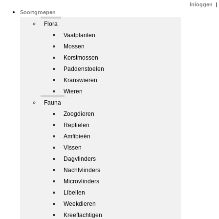
Inloggen
|
Soortgroepen
Flora
Vaatplanten
Mossen
Korstmossen
Paddenstoelen
Kranswieren
Wieren
Fauna
Zoogdieren
Reptielen
Amfibieën
Vissen
Dagvlinders
Nachtvlinders
Microvlinders
Libellen
Weekdieren
Kreeftachtigen