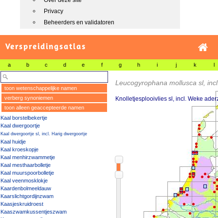
Over deze site
Privacy
Beheerders en validatoren
Verspreidingsatlas
a
b
c
d
e
f
g
h
i
j
k
l
Leucogyrophana mollusca sl, incl. 
toon wetenschappelijke namen
verberg synoniemen
Knolletjesplooivlies sl, incl. Weke ader
toon alleen geaccepteerde namen
Kaal borstelbekertje
Kaal dwergoortje
Kaal dwergoortje sl, incl. Harig dwergoortje
Kaal huidje
Kaal kroeskopje
Kaal menhirzwammetje
Kaal mesthaarbolletje
Kaal muurspoorbolletje
Kaal veenmosklokje
Kaardenbolmeeldauw
Kaarslichtgordijnzwam
Kaasjeskruidroest
Kaaszwamkussentjeszwam