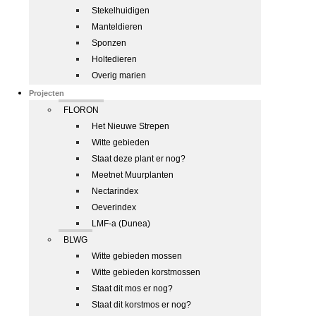
Stekelhuidigen
Manteldieren
Sponzen
Holtedieren
Overig marien
Projecten
FLORON
Het Nieuwe Strepen
Witte gebieden
Staat deze plant er nog?
Meetnet Muurplanten
Nectarindex
Oeverindex
LMF-a (Dunea)
BLWG
Witte gebieden mossen
Witte gebieden korstmossen
Staat dit mos er nog?
Staat dit korstmos er nog?