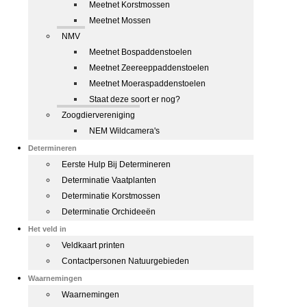
Meetnet Korstmossen
Meetnet Mossen
NMV
Meetnet Bospaddenstoelen
Meetnet Zeereeppaddenstoelen
Meetnet Moeraspaddenstoelen
Staat deze soort er nog?
Zoogdiervereniging
NEM Wildcamera's
Determineren
Eerste Hulp Bij Determineren
Determinatie Vaatplanten
Determinatie Korstmossen
Determinatie Orchideeën
Het veld in
Veldkaart printen
Contactpersonen Natuurgebieden
Waarnemingen
Waarnemingen