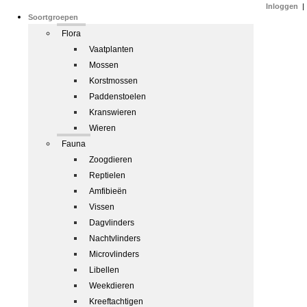
Inloggen
|
Soortgroepen
Flora
Vaatplanten
Mossen
Korstmossen
Paddenstoelen
Kranswieren
Wieren
Fauna
Zoogdieren
Reptielen
Amfibieën
Vissen
Dagvlinders
Nachtvlinders
Microvlinders
Libellen
Weekdieren
Kreeftachtigen