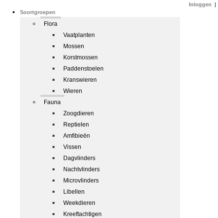
Inloggen
|
Soortgroepen
Flora
Vaatplanten
Mossen
Korstmossen
Paddenstoelen
Kranswieren
Wieren
Fauna
Zoogdieren
Reptielen
Amfibieën
Vissen
Dagvlinders
Nachtvlinders
Microvlinders
Libellen
Weekdieren
Kreeftachtigen