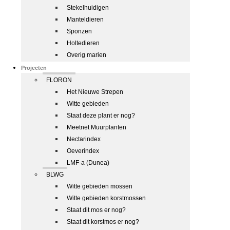
Stekelhuidigen
Manteldieren
Sponzen
Holtedieren
Overig marien
Projecten
FLORON
Het Nieuwe Strepen
Witte gebieden
Staat deze plant er nog?
Meetnet Muurplanten
Nectarindex
Oeverindex
LMF-a (Dunea)
BLWG
Witte gebieden mossen
Witte gebieden korstmossen
Staat dit mos er nog?
Staat dit korstmos er nog?