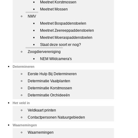
Meetnet Korstmossen
Meetnet Mossen
NMV
Meetnet Bospaddenstoelen
Meetnet Zeereeppaddenstoelen
Meetnet Moeraspaddenstoelen
Staat deze soort er nog?
Zoogdiervereniging
NEM Wildcamera's
Determineren
Eerste Hulp Bij Determineren
Determinatie Vaatplanten
Determinatie Korstmossen
Determinatie Orchideeën
Het veld in
Veldkaart printen
Contactpersonen Natuurgebieden
Waarnemingen
Waarnemingen