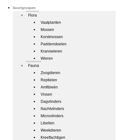
Soortgroepen
Flora
Vaatplanten
Mossen
Korstmossen
Paddenstoelen
Kranswieren
Wieren
Fauna
Zoogdieren
Reptielen
Amfibieën
Vissen
Dagvlinders
Nachtvlinders
Microvlinders
Libellen
Weekdieren
Kreeftachtigen