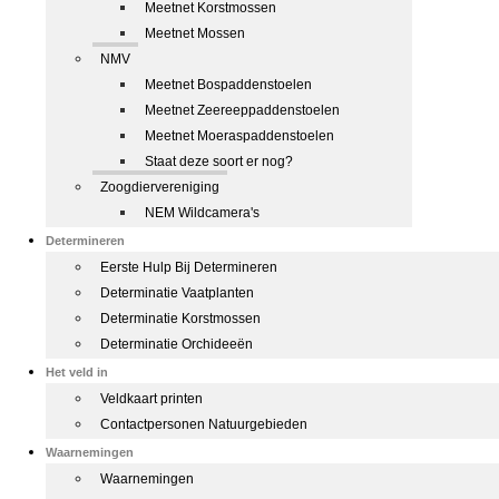
Meetnet Korstmossen
Meetnet Mossen
NMV
Meetnet Bospaddenstoelen
Meetnet Zeereeppaddenstoelen
Meetnet Moeraspaddenstoelen
Staat deze soort er nog?
Zoogdiervereniging
NEM Wildcamera's
Determineren
Eerste Hulp Bij Determineren
Determinatie Vaatplanten
Determinatie Korstmossen
Determinatie Orchideeën
Het veld in
Veldkaart printen
Contactpersonen Natuurgebieden
Waarnemingen
Waarnemingen