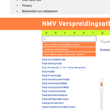
Over deze site
Privacy
Beheerders en validatoren
NMV Verspreidingsat
a
b
c
d
e
f
g
Thyrid
toon wetenschappelijke namen
verberg synoniemen
Kussen
toon alleen geaccepteerde namen
Kaal borstelbekertje
Kaal dwergoortje
Kaal dwergoortje sl, incl. Harig dwergoortje
Kaal huidje
Kaal kroeskopje
Kaal menhirzwammetje
Kaal mesthaarbolletje
Kaal muurspoorbolletje
Kaal veenmosklokje
Kaardenbolmeeldauw
Kaarslichtgordijnzwam
Kaasjeskruidroest
Kaaszwamkussentjeszwam