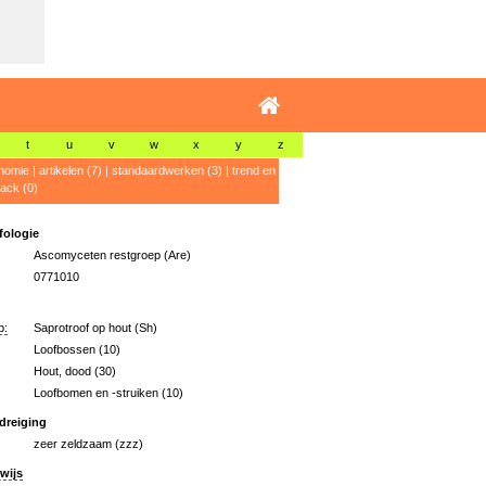
t
u
v
w
x
y
z
nomie
|
artikelen (7)
|
standaardwerken (3)
|
trend en
ack (0)
ologie
Ascomyceten restgroep (Are)
0771010
p:
Saprotroof op hout (Sh)
Loofbossen (10)
Hout, dood (30)
Loofbomen en -struiken (10)
dreiging
zeer zeldzaam (zzz)
wijs