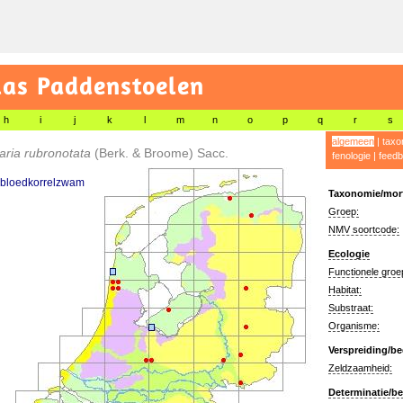
las Paddenstoelen
h
i
j
k
l
m
n
o
p
q
r
s
algemeen
|
taxo
aria rubronotata
(Berk. & Broome) Sacc.
fenologie
|
feedb
bloedkorrelzwam
Taxonomie/morf
Groep:
NMV soortcode:
Ecologie
Functionele groe
Habitat:
Substraat:
Organisme:
Verspreiding/be
Zeldzaamheid:
Determinatie/be