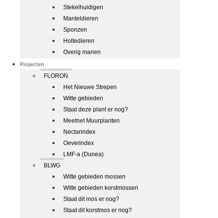
Stekelhuidigen
Manteldieren
Sponzen
Holtedieren
Overig marien
Projecten
FLORON
Het Nieuwe Strepen
Witte gebieden
Staat deze plant er nog?
Meetnet Muurplanten
Nectarindex
Oeverindex
LMF-a (Dunea)
BLWG
Witte gebieden mossen
Witte gebieden korstmossen
Staat dit mos er nog?
Staat dit korstmos er nog?