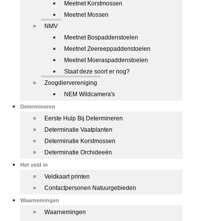
Meetnet Korstmossen
Meetnet Mossen
NMV
Meetnet Bospaddenstoelen
Meetnet Zeereeppaddenstoelen
Meetnet Moeraspaddenstoelen
Staat deze soort er nog?
Zoogdiervereniging
NEM Wildcamera's
Determineren
Eerste Hulp Bij Determineren
Determinatie Vaatplanten
Determinatie Korstmossen
Determinatie Orchideeën
Het veld in
Veldkaart printen
Contactpersonen Natuurgebieden
Waarnemingen
Waarnemingen