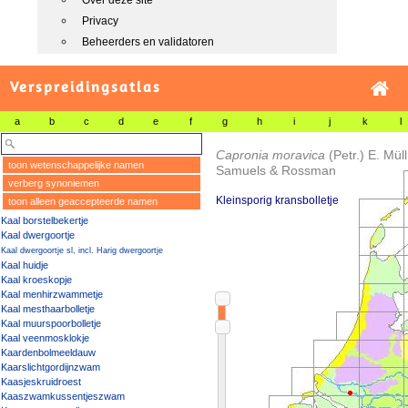
Over deze site
Privacy
Beheerders en validatoren
Verspreidingsatlas
a
b
c
d
e
f
g
h
i
j
k
l
Capronia moravica
(Petr.) E. Müll
toon wetenschappelijke namen
Samuels & Rossman
verberg synoniemen
Kleinsporig kransbolletje
toon alleen geaccepteerde namen
Kaal borstelbekertje
Kaal dwergoortje
Kaal dwergoortje sl, incl. Harig dwergoortje
Kaal huidje
Kaal kroeskopje
Kaal menhirzwammetje
Kaal mesthaarbolletje
Kaal muurspoorbolletje
Kaal veenmosklokje
Kaardenbolmeeldauw
Kaarslichtgordijnzwam
Kaasjeskruidroest
Kaaszwamkussentjeszwam