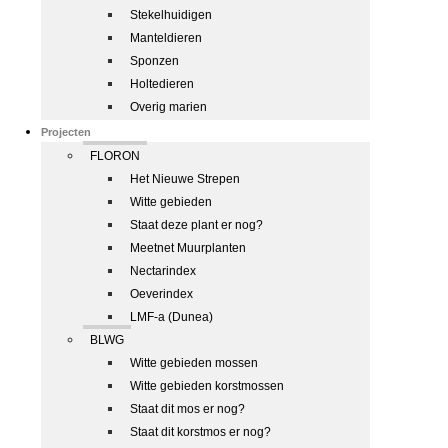
Stekelhuidigen
Manteldieren
Sponzen
Holtedieren
Overig marien
Projecten
FLORON
Het Nieuwe Strepen
Witte gebieden
Staat deze plant er nog?
Meetnet Muurplanten
Nectarindex
Oeverindex
LMF-a (Dunea)
BLWG
Witte gebieden mossen
Witte gebieden korstmossen
Staat dit mos er nog?
Staat dit korstmos er nog?