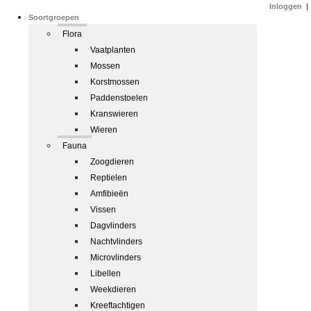
Inloggen
|
Soortgroepen
Flora
Vaatplanten
Mossen
Korstmossen
Paddenstoelen
Kranswieren
Wieren
Fauna
Zoogdieren
Reptielen
Amfibieën
Vissen
Dagvlinders
Nachtvlinders
Microvlinders
Libellen
Weekdieren
Kreeftachtigen