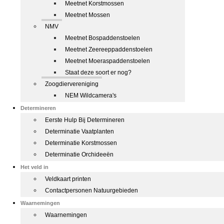
Meetnet Korstmossen
Meetnet Mossen
NMV
Meetnet Bospaddenstoelen
Meetnet Zeereeppaddenstoelen
Meetnet Moeraspaddenstoelen
Staat deze soort er nog?
Zoogdiervereniging
NEM Wildcamera's
Determineren
Eerste Hulp Bij Determineren
Determinatie Vaatplanten
Determinatie Korstmossen
Determinatie Orchideeën
Het veld in
Veldkaart printen
Contactpersonen Natuurgebieden
Waarnemingen
Waarnemingen