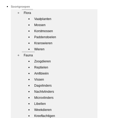
Soortgroepen
Flora
Vaatplanten
Mossen
Korstmossen
Paddenstoelen
Kranswieren
Wieren
Fauna
Zoogdieren
Reptielen
Amfibieën
Vissen
Dagvlinders
Nachtvlinders
Microvlinders
Libellen
Weekdieren
Kreeftachtigen