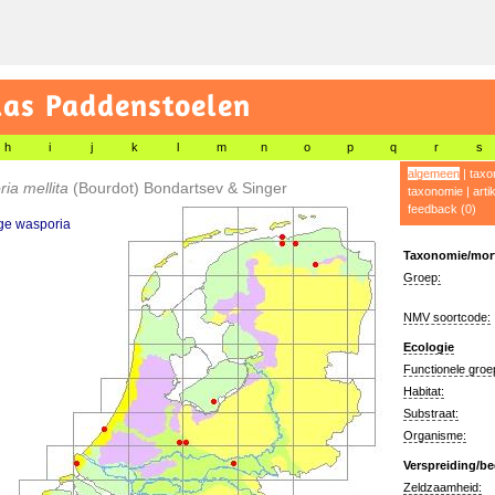
las Paddenstoelen
h
i
j
k
l
m
n
o
p
q
r
s
algemeen
|
taxo
ria mellita
(Bourdot) Bondartsev & Singer
taxonomie
|
arti
feedback (0)
ge wasporia
Taxonomie/morf
Groep:
NMV soortcode:
Ecologie
Functionele groe
Habitat:
Substraat:
Organisme:
Verspreiding/be
Zeldzaamheid: