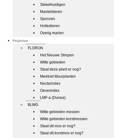
Stekelhuidigen
Manteldieren
Sponzen
Holtedieren
Overig marien
Projecten
FLORON
Het Nieuwe Strepen
Witte gebieden
Staat deze plant er nog?
Meetnet Muurplanten
Nectarindex
Oeverindex
LMF-a (Dunea)
BLWG
Witte gebieden mossen
Witte gebieden korstmossen
Staat dit mos er nog?
Staat dit korstmos er nog?