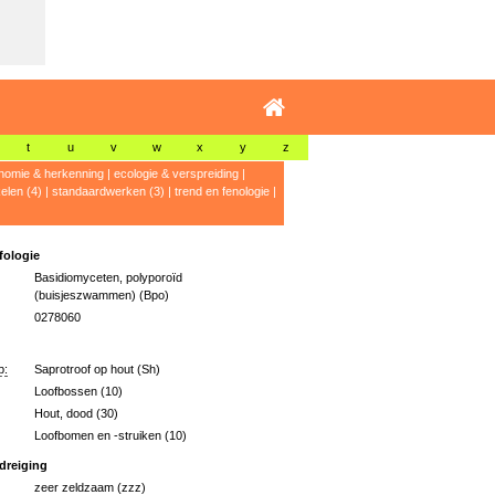
t
u
v
w
x
y
z
nomie & herkenning
|
ecologie & verspreiding
|
kelen (4)
|
standaardwerken (3)
|
trend en fenologie
|
ologie
Basidiomyceten, polyporoïd
(buisjeszwammen) (Bpo)
0278060
p:
Saprotroof op hout (Sh)
Loofbossen (10)
Hout, dood (30)
Loofbomen en -struiken (10)
dreiging
zeer zeldzaam (zzz)