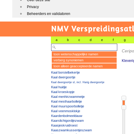
Over deze site
Privacy
Beheerders en validatoren
NMV Verspreidingsat
a
b
c
d
e
f
g
Ceripo
toon wetenschappelijke namen
verberg synoniemen
Kleveri
toon alleen geaccepteerde namen
Kaal borstelbekertje
Kaal dwergoortje
Kaal dwergoortje sl, incl. Harig dwergoortje
Kaal huidje
Kaal kroeskopje
Kaal menhirzwammetje
Kaal mesthaarbolletje
Kaal muurspoorbolletje
Kaal veenmosklokje
Kaardenbolmeeldauw
Kaarslichtgordijnzwam
Kaasjeskruidroest
Kaaszwamkussentjeszwam