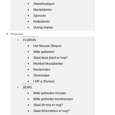
Stekelhuidigen
Manteldieren
Sponzen
Holtedieren
Overig marien
Projecten
FLORON
Het Nieuwe Strepen
Witte gebieden
Staat deze plant er nog?
Meetnet Muurplanten
Nectarindex
Oeverindex
LMF-a (Dunea)
BLWG
Witte gebieden mossen
Witte gebieden korstmossen
Staat dit mos er nog?
Staat dit korstmos er nog?