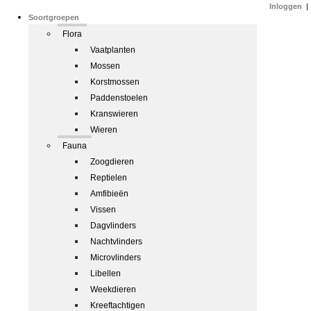
Inloggen
|
Soortgroepen
Flora
Vaatplanten
Mossen
Korstmossen
Paddenstoelen
Kranswieren
Wieren
Fauna
Zoogdieren
Reptielen
Amfibieën
Vissen
Dagvlinders
Nachtvlinders
Microvlinders
Libellen
Weekdieren
Kreeftachtigen