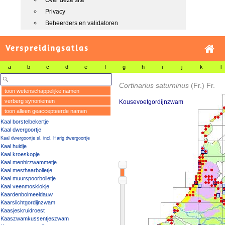
Over deze site
Privacy
Beheerders en validatoren
Verspreidingsatlas
a
b
c
d
e
f
g
h
i
j
k
l
Cortinarius saturninus
(Fr.) Fr.
toon wetenschappelijke namen
verberg synoniemen
Kousevoetgordijnzwam
toon alleen geaccepteerde namen
Kaal borstelbekertje
Kaal dwergoortje
Kaal dwergoortje sl, incl. Harig dwergoortje
Kaal huidje
Kaal kroeskopje
Kaal menhirzwammetje
Kaal mesthaarbolletje
Kaal muurspoorbolletje
Kaal veenmosklokje
Kaardenbolmeeldauw
Kaarslichtgordijnzwam
Kaasjeskruidroest
Kaaszwamkussentjeszwam