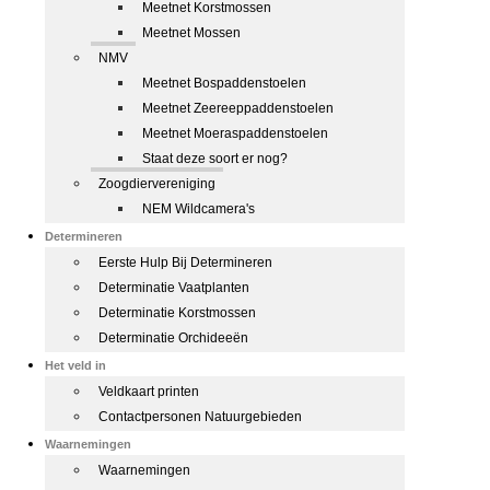
Meetnet Korstmossen
Meetnet Mossen
NMV
Meetnet Bospaddenstoelen
Meetnet Zeereeppaddenstoelen
Meetnet Moeraspaddenstoelen
Staat deze soort er nog?
Zoogdiervereniging
NEM Wildcamera's
Determineren
Eerste Hulp Bij Determineren
Determinatie Vaatplanten
Determinatie Korstmossen
Determinatie Orchideeën
Het veld in
Veldkaart printen
Contactpersonen Natuurgebieden
Waarnemingen
Waarnemingen