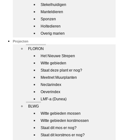
Stekelhuidigen
Manteldieren
Sponzen
Holtedieren
Overig marien
Projecten
FLORON
Het Nieuwe Strepen
Witte gebieden
Staat deze plant er nog?
Meetnet Muurplanten
Nectarindex
Oeverindex
LMF-a (Dunea)
BLWG
Witte gebieden mossen
Witte gebieden korstmossen
Staat dit mos er nog?
Staat dit korstmos er nog?