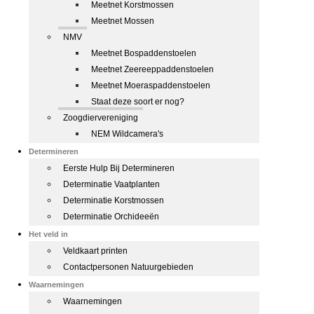
Meetnet Korstmossen
Meetnet Mossen
NMV
Meetnet Bospaddenstoelen
Meetnet Zeereeppaddenstoelen
Meetnet Moeraspaddenstoelen
Staat deze soort er nog?
Zoogdiervereniging
NEM Wildcamera's
Determineren
Eerste Hulp Bij Determineren
Determinatie Vaatplanten
Determinatie Korstmossen
Determinatie Orchideeën
Het veld in
Veldkaart printen
Contactpersonen Natuurgebieden
Waarnemingen
Waarnemingen