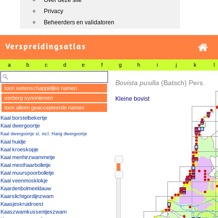
Over deze site
Privacy
Beheerders en validatoren
Verspreidingsatlas
a
b
c
d
e
f
g
h
i
j
k
l
Bovista pusilla
(Batsch) Pers.
toon wetenschappelijke namen
verberg synoniemen
Kleine bovist
toon alleen geaccepteerde namen
Kaal borstelbekertje
Kaal dwergoortje
Kaal dwergoortje sl, incl. Harig dwergoortje
Kaal huidje
Kaal kroeskopje
Kaal menhirzwammetje
Kaal mesthaarbolletje
Kaal muurspoorbolletje
Kaal veenmosklokje
Kaardenbolmeeldauw
Kaarslichtgordijnzwam
Kaasjeskruidroest
Kaaszwamkussentjeszwam