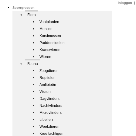
Inloggen
|
Soortgroepen
Flora
Vaatplanten
Mossen
Korstmossen
Paddenstoelen
Kranswieren
Wieren
Fauna
Zoogdieren
Reptielen
Amfibieën
Vissen
Dagvlinders
Nachtvlinders
Microvlinders
Libellen
Weekdieren
Kreeftachtigen