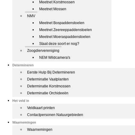
Meetnet Korstmossen
Meetnet Mossen
NMV
Meetnet Bospaddenstoelen
Meetnet Zeereeppaddenstoelen
Meetnet Moeraspaddenstoelen
Staat deze soort er nog?
Zoogdiervereniging
NEM Wildcamera's
Determineren
Eerste Hulp Bij Determineren
Determinatie Vaatplanten
Determinatie Korstmossen
Determinatie Orchideeën
Het veld in
Veldkaart printen
Contactpersonen Natuurgebieden
Waarnemingen
Waarnemingen