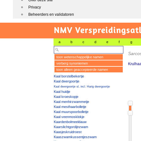
Over deze site
Privacy
Beheerders en validatoren
NMV Verspreidingsat
a
b
c
d
e
f
g
Sarco
toon wetenschappelijke namen
verberg synoniemen
Krulha
toon alleen geaccepteerde namen
Kaal borstelbekertje
Kaal dwergoortje
Kaal dwergoortje sl, incl. Harig dwergoortje
Kaal huidje
Kaal kroeskopje
Kaal menhirzwammetje
Kaal mesthaarbolletje
Kaal muurspoorbolletje
Kaal veenmosklokje
Kaardenbolmeeldauw
Kaarslichtgordijnzwam
Kaasjeskruidroest
Kaaszwamkussentjeszwam