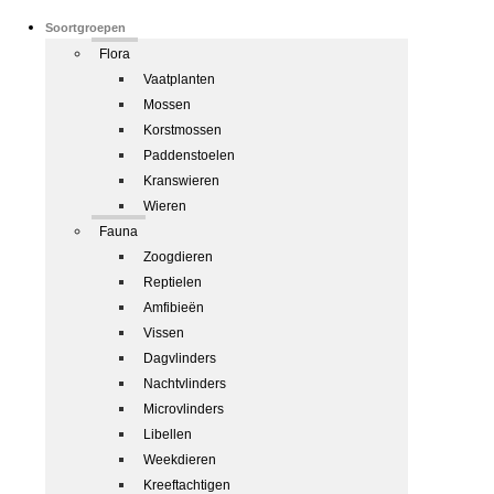
Soortgroepen
Flora
Vaatplanten
Mossen
Korstmossen
Paddenstoelen
Kranswieren
Wieren
Fauna
Zoogdieren
Reptielen
Amfibieën
Vissen
Dagvlinders
Nachtvlinders
Microvlinders
Libellen
Weekdieren
Kreeftachtigen