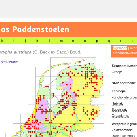
las Paddenstoelen
h
i
j
k
l
m
n
o
p
q
r
s
algemeen
|
over
scypha austriaca
(O. Beck ex Sacc.) Boud.
standaardwerke
arkelkzwam
Taxonomie/morf
Groep:
NMV soortcode:
Ecologie
Functionele groe
Habitat:
Substraat:
Organisme:
Verspreiding/be
Zeldzaamheid:
Rode Lijst 2008