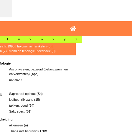
t
u
v
w
x
y
z
zicht 1995
|
taxonomie
|
artikelen (5)
|
n (7)
|
trend en fenologie
|
feedback (0)
ologie
Ascomyceten, pezizoïd (bekerzwammen
en verwanten) (Ape)
0687020
p:
Saprotroof op hout (Sh)
loofbos, rijk zand (15)
takken, dood (34)
Salix spec. (51)
dreiging
algemeen (a)
Thans niet bedreigd (TNB)