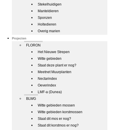
Stekelhuidigen
Manteldieren
Sponzen
Holtedieren
Overig marien
Projecten
FLORON
Het Nieuwe Strepen
Witte gebieden
Staat deze plant er nog?
Meetnet Muurplanten
Nectarindex
Oeverindex
LMF-a (Dunea)
BLWG
Witte gebieden mossen
Witte gebieden korstmossen
Staat dit mos er nog?
Staat dit korstmos er nog?