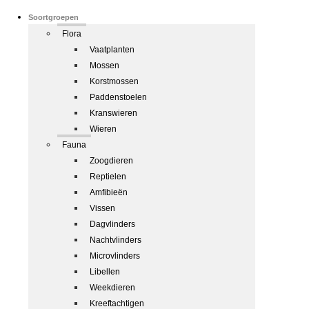
Soortgroepen
Flora
Vaatplanten
Mossen
Korstmossen
Paddenstoelen
Kranswieren
Wieren
Fauna
Zoogdieren
Reptielen
Amfibieën
Vissen
Dagvlinders
Nachtvlinders
Microvlinders
Libellen
Weekdieren
Kreeftachtigen