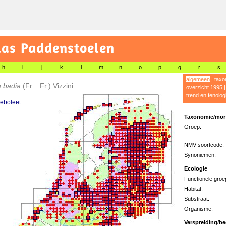
las Paddenstoelen
h
i
j
k
l
m
n
o
p
q
r
s
algemeen
|
taxo
a badia
(Fr. : Fr.) Vizzini
overzicht 1995
trend en fenolog
eboleet
Taxonomie/morf
Groep:
NMV soortcode:
Synoniemen:
Ecologie
Functionele groe
Habitat:
Substraat:
Organisme:
Verspreiding/be