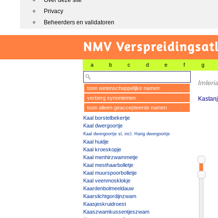
Over deze site
Privacy
Beheerders en validatoren
NMV Verspreidingsat
a
b
c
d
e
f
g
Imleri
toon wetenschappelijke namen
verberg synoniemen
Kastanj
toon alleen geaccepteerde namen
Kaal borstelbekertje
Kaal dwergoortje
Kaal dwergoortje sl, incl. Harig dwergoortje
Kaal huidje
Kaal kroeskopje
Kaal menhirzwammetje
Kaal mesthaarbolletje
Kaal muurspoorbolletje
Kaal veenmosklokje
Kaardenbolmeeldauw
Kaarslichtgordijnzwam
Kaasjeskruidroest
Kaaszwamkussentjeszwam