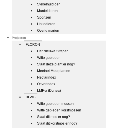
Stekelhuidigen
Manteldieren
Sponzen
Holtedieren
Overig marien
Projecten
FLORON
Het Nieuwe Strepen
Witte gebieden
Staat deze plant er nog?
Meetnet Muurplanten
Nectarindex
Oeverindex
LMF-a (Dunea)
BLWG
Witte gebieden mossen
Witte gebieden korstmossen
Staat dit mos er nog?
Staat dit korstmos er nog?