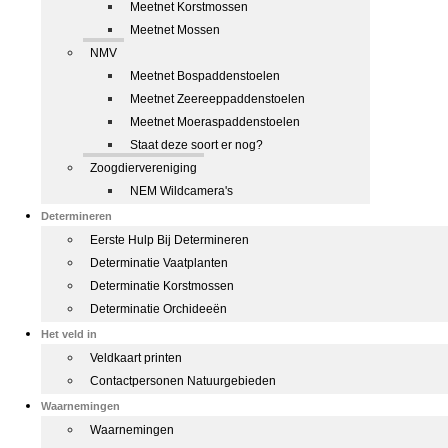
Meetnet Korstmossen
Meetnet Mossen
NMV
Meetnet Bospaddenstoelen
Meetnet Zeereeppaddenstoelen
Meetnet Moeraspaddenstoelen
Staat deze soort er nog?
Zoogdiervereniging
NEM Wildcamera's
Determineren
Eerste Hulp Bij Determineren
Determinatie Vaatplanten
Determinatie Korstmossen
Determinatie Orchideeën
Het veld in
Veldkaart printen
Contactpersonen Natuurgebieden
Waarnemingen
Waarnemingen