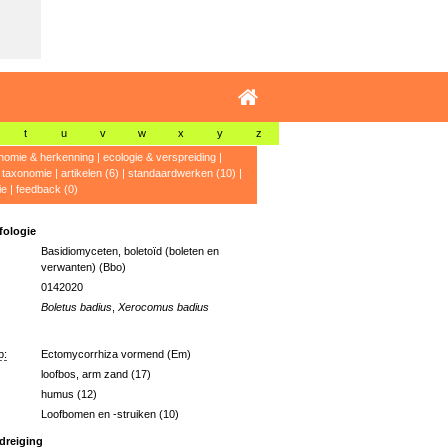
t
u
v
w
x
y
z
nomie & herkenning
|
ecologie & verspreiding
|
|
taxonomie
|
artikelen (6)
|
standaardwerken (10)
|
ie
|
feedback (0)
ologie
Basidiomyceten, boletoïd (boleten en
verwanten) (Bbo)
0142020
Boletus badius
,
Xerocomus badius
p:
Ectomycorrhiza vormend (Em)
loofbos, arm zand (17)
humus (12)
Loofbomen en -struiken (10)
dreiging