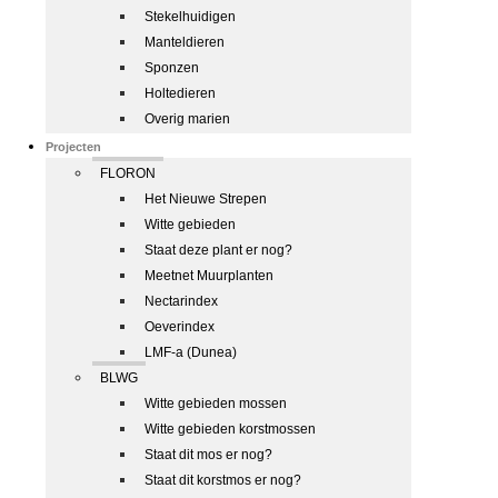
Stekelhuidigen
Manteldieren
Sponzen
Holtedieren
Overig marien
Projecten
FLORON
Het Nieuwe Strepen
Witte gebieden
Staat deze plant er nog?
Meetnet Muurplanten
Nectarindex
Oeverindex
LMF-a (Dunea)
BLWG
Witte gebieden mossen
Witte gebieden korstmossen
Staat dit mos er nog?
Staat dit korstmos er nog?