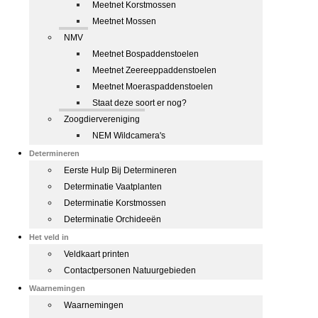
Meetnet Korstmossen
Meetnet Mossen
NMV
Meetnet Bospaddenstoelen
Meetnet Zeereeppaddenstoelen
Meetnet Moeraspaddenstoelen
Staat deze soort er nog?
Zoogdiervereniging
NEM Wildcamera's
Determineren
Eerste Hulp Bij Determineren
Determinatie Vaatplanten
Determinatie Korstmossen
Determinatie Orchideeën
Het veld in
Veldkaart printen
Contactpersonen Natuurgebieden
Waarnemingen
Waarnemingen