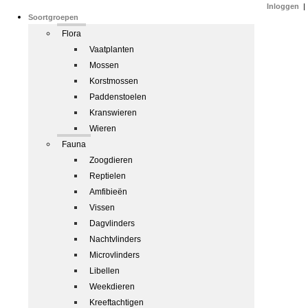
Inloggen
|
Soortgroepen
Flora
Vaatplanten
Mossen
Korstmossen
Paddenstoelen
Kranswieren
Wieren
Fauna
Zoogdieren
Reptielen
Amfibieën
Vissen
Dagvlinders
Nachtvlinders
Microvlinders
Libellen
Weekdieren
Kreeftachtigen