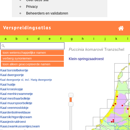
Over deze site
Privacy
Beheerders en validatoren
Verspreidingsatlas
a
b
c
d
e
f
g
h
i
j
k
l
Puccinia komarovii
Tranzschel
toon wetenschappelijke namen
verberg synoniemen
Klein-springzaadroest
toon alleen geaccepteerde namen
Kaal borstelbekertje
Kaal dwergoortje
Kaal dwergoortje sl, incl. Harig dwergoortje
Kaal huidje
Kaal kroeskopje
Kaal menhirzwammetje
Kaal mesthaarbolletje
Kaal muurspoorbolletje
Kaal veenmosklokje
Kaardenbolmeeldauw
Kaarslichtgordijnzwam
Kaasjeskruidroest
Kaaszwamkussentjeszwam