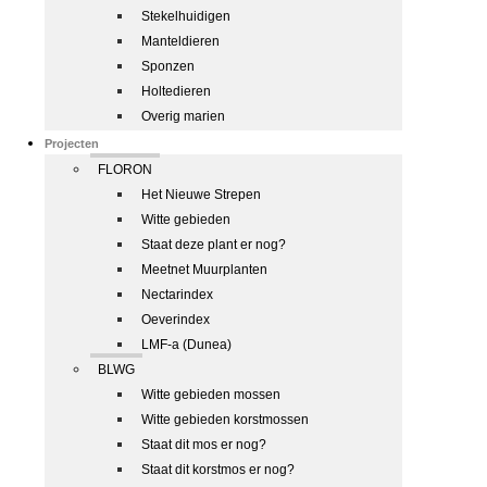
Stekelhuidigen
Manteldieren
Sponzen
Holtedieren
Overig marien
Projecten
FLORON
Het Nieuwe Strepen
Witte gebieden
Staat deze plant er nog?
Meetnet Muurplanten
Nectarindex
Oeverindex
LMF-a (Dunea)
BLWG
Witte gebieden mossen
Witte gebieden korstmossen
Staat dit mos er nog?
Staat dit korstmos er nog?