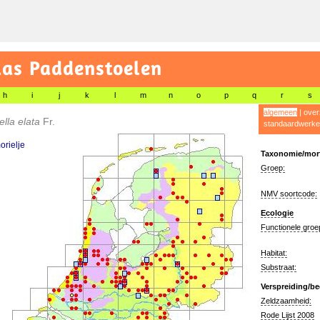
las Paddenstoelen
h
i
j
k
l
m
n
o
p
q
r
s
algemeen
|
over
lla elata
Fr.
standaardwerke
rielje
Taxonomie/morf
Groep:
NMV soortcode:
Ecologie
Functionele groe
Habitat:
Substraat:
Verspreiding/be
Zeldzaamheid:
Rode Lijst 2008