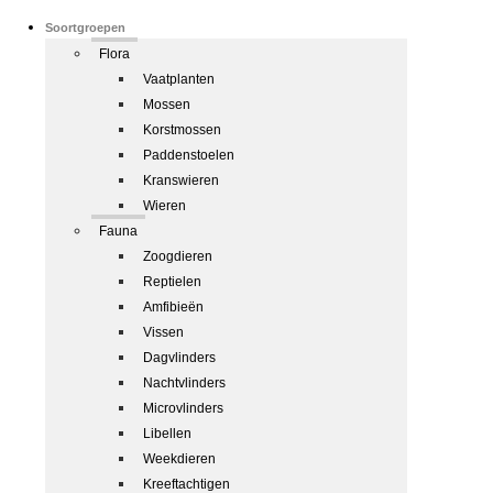
Soortgroepen
Flora
Vaatplanten
Mossen
Korstmossen
Paddenstoelen
Kranswieren
Wieren
Fauna
Zoogdieren
Reptielen
Amfibieën
Vissen
Dagvlinders
Nachtvlinders
Microvlinders
Libellen
Weekdieren
Kreeftachtigen