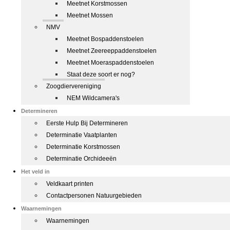
Meetnet Korstmossen
Meetnet Mossen
NMV
Meetnet Bospaddenstoelen
Meetnet Zeereeppaddenstoelen
Meetnet Moeraspaddenstoelen
Staat deze soort er nog?
Zoogdiervereniging
NEM Wildcamera's
Determineren
Eerste Hulp Bij Determineren
Determinatie Vaatplanten
Determinatie Korstmossen
Determinatie Orchideeën
Het veld in
Veldkaart printen
Contactpersonen Natuurgebieden
Waarnemingen
Waarnemingen