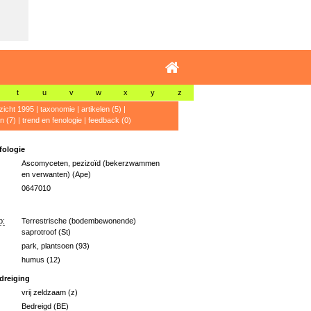
t
u
v
w
x
y
z
zicht 1995
|
taxonomie
|
artikelen (5)
|
n (7)
|
trend en fenologie
|
feedback (0)
ologie
Ascomyceten, pezizoïd (bekerzwammen
en verwanten) (Ape)
0647010
p:
Terrestrische (bodembewonende)
saprotroof (St)
park, plantsoen (93)
humus (12)
dreiging
vrij zeldzaam (z)
Bedreigd (BE)