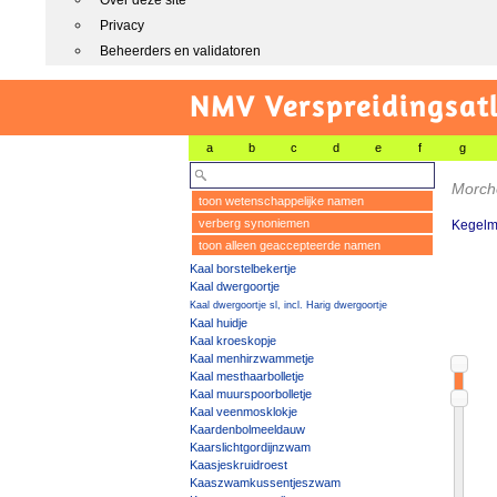
Over deze site
Privacy
Beheerders en validatoren
NMV Verspreidingsat
a
b
c
d
e
f
g
Morche
toon wetenschappelijke namen
verberg synoniemen
Kegelmo
toon alleen geaccepteerde namen
Kaal borstelbekertje
Kaal dwergoortje
Kaal dwergoortje sl, incl. Harig dwergoortje
Kaal huidje
Kaal kroeskopje
Kaal menhirzwammetje
Kaal mesthaarbolletje
Kaal muurspoorbolletje
Kaal veenmosklokje
Kaardenbolmeeldauw
Kaarslichtgordijnzwam
Kaasjeskruidroest
Kaaszwamkussentjeszwam