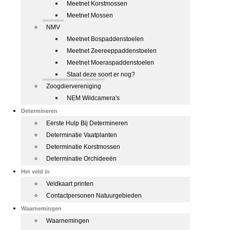
Meetnet Korstmossen
Meetnet Mossen
NMV
Meetnet Bospaddenstoelen
Meetnet Zeereeppaddenstoelen
Meetnet Moeraspaddenstoelen
Staat deze soort er nog?
Zoogdiervereniging
NEM Wildcamera's
Determineren
Eerste Hulp Bij Determineren
Determinatie Vaatplanten
Determinatie Korstmossen
Determinatie Orchideeën
Het veld in
Veldkaart printen
Contactpersonen Natuurgebieden
Waarnemingen
Waarnemingen