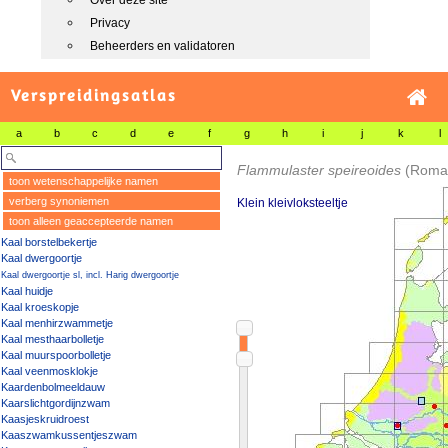
Over deze site
Privacy
Beheerders en validatoren
Verspreidingsatlas
a
b
c
d
e
f
g
h
i
j
k
l
Flammulaster speireoides
(Romag
toon wetenschappelijke namen
verberg synoniemen
Klein kleivloksteeltje
toon alleen geaccepteerde namen
Kaal borstelbekertje
Kaal dwergoortje
Kaal dwergoortje sl, incl. Harig dwergoortje
Kaal huidje
Kaal kroeskopje
Kaal menhirzwammetje
Kaal mesthaarbolletje
Kaal muurspoorbolletje
Kaal veenmosklokje
Kaardenbolmeeldauw
Kaarslichtgordijnzwam
Kaasjeskruidroest
Kaaszwamkussentjeszwam