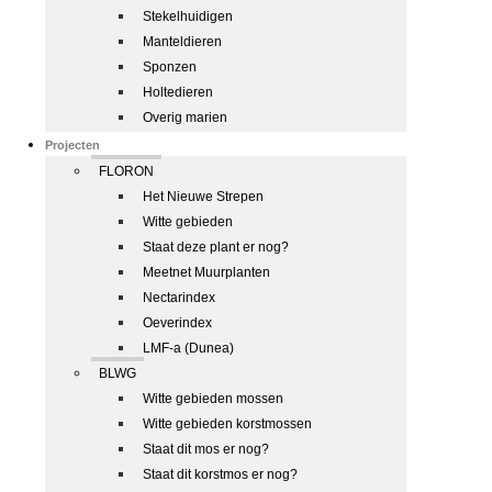
Stekelhuidigen
Manteldieren
Sponzen
Holtedieren
Overig marien
Projecten
FLORON
Het Nieuwe Strepen
Witte gebieden
Staat deze plant er nog?
Meetnet Muurplanten
Nectarindex
Oeverindex
LMF-a (Dunea)
BLWG
Witte gebieden mossen
Witte gebieden korstmossen
Staat dit mos er nog?
Staat dit korstmos er nog?