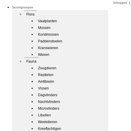
Inloggen
|
Soortgroepen
Flora
Vaatplanten
Mossen
Korstmossen
Paddenstoelen
Kranswieren
Wieren
Fauna
Zoogdieren
Reptielen
Amfibieën
Vissen
Dagvlinders
Nachtvlinders
Microvlinders
Libellen
Weekdieren
Kreeftachtigen