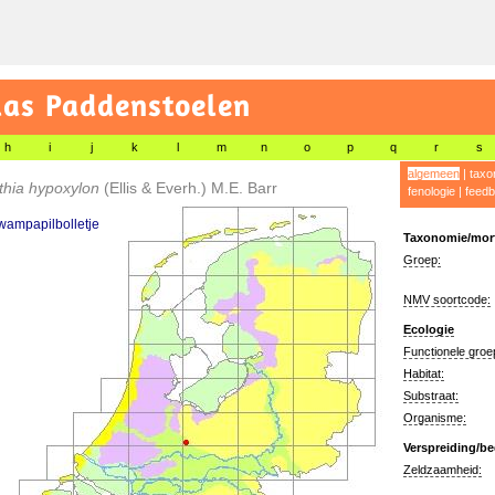
las Paddenstoelen
h
i
j
k
l
m
n
o
p
q
r
s
algemeen
|
taxo
thia hypoxylon
(Ellis & Everh.) M.E. Barr
fenologie
|
feedb
wampapilbolletje
Taxonomie/morf
Groep:
NMV soortcode:
Ecologie
Functionele groe
Habitat:
Substraat:
Organisme:
Verspreiding/be
Zeldzaamheid: