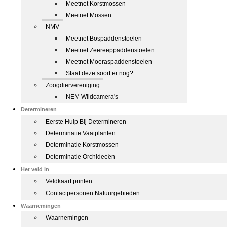
Meetnet Korstmossen
Meetnet Mossen
NMV
Meetnet Bospaddenstoelen
Meetnet Zeereeppaddenstoelen
Meetnet Moeraspaddenstoelen
Staat deze soort er nog?
Zoogdiervereniging
NEM Wildcamera's
Determineren
Eerste Hulp Bij Determineren
Determinatie Vaatplanten
Determinatie Korstmossen
Determinatie Orchideeën
Het veld in
Veldkaart printen
Contactpersonen Natuurgebieden
Waarnemingen
Waarnemingen