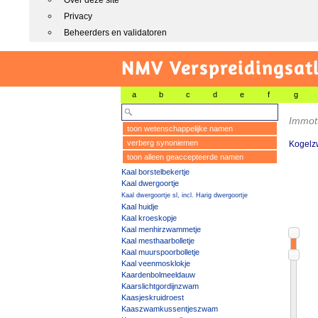
Over deze site
Privacy
Beheerders en validatoren
NMV Verspreidingsat
a
b
c
d
e
f
g
Immot
toon wetenschappelijke namen
verberg synoniemen
Kogelz
toon alleen geaccepteerde namen
Kaal borstelbekertje
Kaal dwergoortje
Kaal dwergoortje sl, incl. Harig dwergoortje
Kaal huidje
Kaal kroeskopje
Kaal menhirzwammetje
Kaal mesthaarbolletje
Kaal muurspoorbolletje
Kaal veenmosklokje
Kaardenbolmeeldauw
Kaarslichtgordijnzwam
Kaasjeskruidroest
Kaaszwamkussentjeszwam