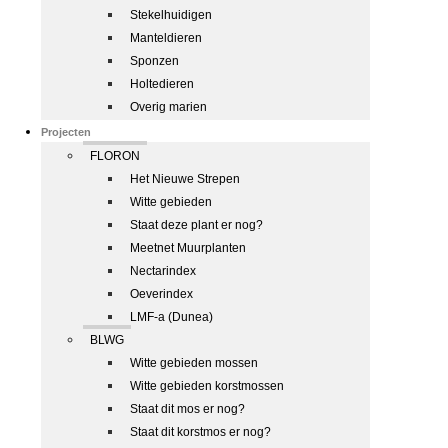
Stekelhuidigen
Manteldieren
Sponzen
Holtedieren
Overig marien
Projecten
FLORON
Het Nieuwe Strepen
Witte gebieden
Staat deze plant er nog?
Meetnet Muurplanten
Nectarindex
Oeverindex
LMF-a (Dunea)
BLWG
Witte gebieden mossen
Witte gebieden korstmossen
Staat dit mos er nog?
Staat dit korstmos er nog?