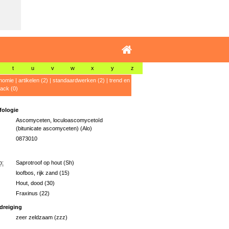
t
u
v
w
x
y
z
nomie
|
artikelen (2)
|
standaardwerken (2)
|
trend en
ack (0)
ologie
Ascomyceten, loculoascomycetoïd
(bitunicate ascomyceten) (Alo)
0873010
p:
Saprotroof op hout (Sh)
loofbos, rijk zand (15)
Hout, dood (30)
Fraxinus (22)
dreiging
zeer zeldzaam (zzz)