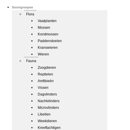
Soortgroepen
Flora
Vaatplanten
Mossen
Korstmossen
Paddenstoelen
Kranswieren
Wieren
Fauna
Zoogdieren
Reptielen
Amfibieën
Vissen
Dagvlinders
Nachtvlinders
Microvlinders
Libellen
Weekdieren
Kreeftachtigen