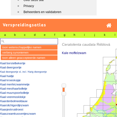
Over deze site
Privacy
Beheerders en validatoren
Verspreidingsatlas
a
b
c
d
e
f
g
h
i
j
k
l
Ceratolenta caudata
Réblová
toon wetenschappelijke namen
verberg synoniemen
Kale moffelzwam
toon alleen geaccepteerde namen
Kaal borstelbekertje
Kaal dwergoortje
Kaal dwergoortje sl, incl. Harig dwergoortje
Kaal huidje
Kaal kroeskopje
Kaal menhirzwammetje
Kaal mesthaarbolletje
Kaal muurspoorbolletje
Kaal veenmosklokje
Kaardenbolmeeldauw
Kaarslichtgordijnzwam
Kaasjeskruidroest
Kaaszwamkussentjeszwam