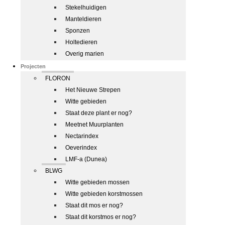
Stekelhuidigen
Manteldieren
Sponzen
Holtedieren
Overig marien
Projecten
FLORON
Het Nieuwe Strepen
Witte gebieden
Staat deze plant er nog?
Meetnet Muurplanten
Nectarindex
Oeverindex
LMF-a (Dunea)
BLWG
Witte gebieden mossen
Witte gebieden korstmossen
Staat dit mos er nog?
Staat dit korstmos er nog?