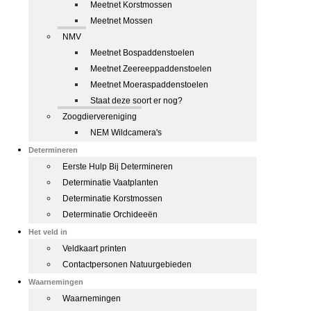
Meetnet Korstmossen
Meetnet Mossen
NMV
Meetnet Bospaddenstoelen
Meetnet Zeereeppaddenstoelen
Meetnet Moeraspaddenstoelen
Staat deze soort er nog?
Zoogdiervereniging
NEM Wildcamera's
Determineren
Eerste Hulp Bij Determineren
Determinatie Vaatplanten
Determinatie Korstmossen
Determinatie Orchideeën
Het veld in
Veldkaart printen
Contactpersonen Natuurgebieden
Waarnemingen
Waarnemingen