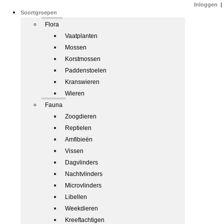
Inloggen
|
Soortgroepen
Flora
Vaatplanten
Mossen
Korstmossen
Paddenstoelen
Kranswieren
Wieren
Fauna
Zoogdieren
Reptielen
Amfibieën
Vissen
Dagvlinders
Nachtvlinders
Microvlinders
Libellen
Weekdieren
Kreeftachtigen