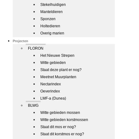
Stekelhuidigen
Manteldieren
Sponzen
Holtedieren
Overig marien
Projecten
FLORON
Het Nieuwe Strepen
Witte gebieden
Staat deze plant er nog?
Meetnet Muurplanten
Nectarindex
Oeverindex
LMF-a (Dunea)
BLWG
Witte gebieden mossen
Witte gebieden korstmossen
Staat dit mos er nog?
Staat dit korstmos er nog?