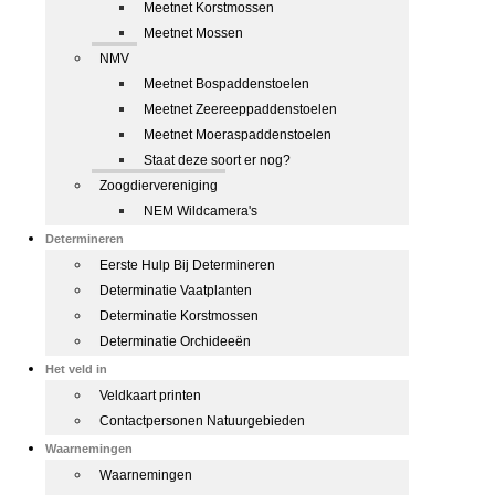
Meetnet Korstmossen
Meetnet Mossen
NMV
Meetnet Bospaddenstoelen
Meetnet Zeereeppaddenstoelen
Meetnet Moeraspaddenstoelen
Staat deze soort er nog?
Zoogdiervereniging
NEM Wildcamera's
Determineren
Eerste Hulp Bij Determineren
Determinatie Vaatplanten
Determinatie Korstmossen
Determinatie Orchideeën
Het veld in
Veldkaart printen
Contactpersonen Natuurgebieden
Waarnemingen
Waarnemingen