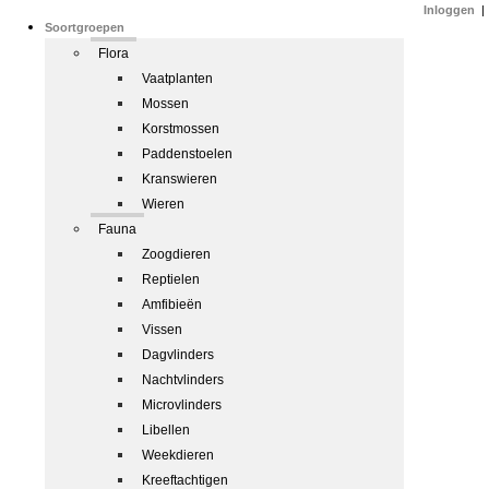
Inloggen
|
Soortgroepen
Flora
Vaatplanten
Mossen
Korstmossen
Paddenstoelen
Kranswieren
Wieren
Fauna
Zoogdieren
Reptielen
Amfibieën
Vissen
Dagvlinders
Nachtvlinders
Microvlinders
Libellen
Weekdieren
Kreeftachtigen