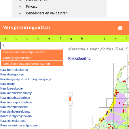
Over deze site
Privacy
Beheerders en validatoren
Verspreidingsatlas
a
b
c
d
e
f
g
h
i
j
k
l
Marasmius epiphylloides
(Rea) S
toon wetenschappelijke namen
verberg synoniemen
Klimoptaailing
toon alleen geaccepteerde namen
Kaal borstelbekertje
Kaal dwergoortje
Kaal dwergoortje sl, incl. Harig dwergoortje
Kaal huidje
Kaal kroeskopje
Kaal menhirzwammetje
Kaal mesthaarbolletje
Kaal muurspoorbolletje
Kaal veenmosklokje
Kaardenbolmeeldauw
Kaarslichtgordijnzwam
Kaasjeskruidroest
Kaaszwamkussentjeszwam