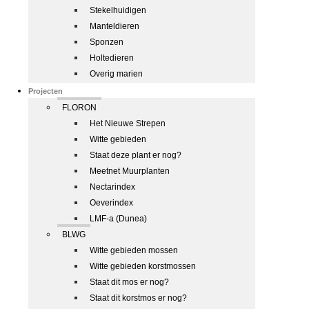
Stekelhuidigen
Manteldieren
Sponzen
Holtedieren
Overig marien
Projecten
FLORON
Het Nieuwe Strepen
Witte gebieden
Staat deze plant er nog?
Meetnet Muurplanten
Nectarindex
Oeverindex
LMF-a (Dunea)
BLWG
Witte gebieden mossen
Witte gebieden korstmossen
Staat dit mos er nog?
Staat dit korstmos er nog?