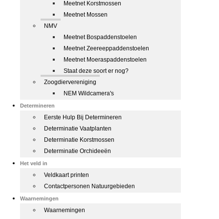
Meetnet Korstmossen
Meetnet Mossen
NMV
Meetnet Bospaddenstoelen
Meetnet Zeereeppaddenstoelen
Meetnet Moeraspaddenstoelen
Staat deze soort er nog?
Zoogdiervereniging
NEM Wildcamera's
Determineren
Eerste Hulp Bij Determineren
Determinatie Vaatplanten
Determinatie Korstmossen
Determinatie Orchideeën
Het veld in
Veldkaart printen
Contactpersonen Natuurgebieden
Waarnemingen
Waarnemingen