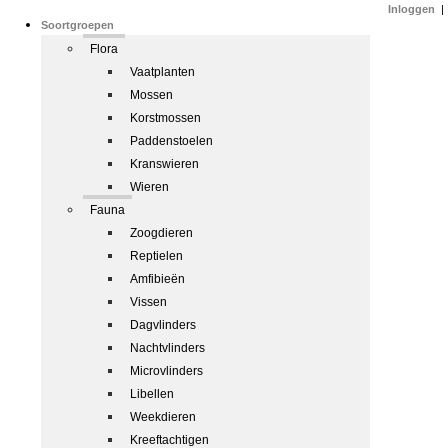
Inloggen
|
Soortgroepen
Flora
Vaatplanten
Mossen
Korstmossen
Paddenstoelen
Kranswieren
Wieren
Fauna
Zoogdieren
Reptielen
Amfibieën
Vissen
Dagvlinders
Nachtvlinders
Microvlinders
Libellen
Weekdieren
Kreeftachtigen