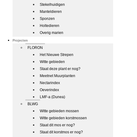
Stekelhuidigen
Manteldieren
Sponzen
Holtedieren
Overig marien
Projecten
FLORON
Het Nieuwe Strepen
Witte gebieden
Staat deze plant er nog?
Meetnet Muurplanten
Nectarindex
Oeverindex
LMF-a (Dunea)
BLWG
Witte gebieden mossen
Witte gebieden korstmossen
Staat dit mos er nog?
Staat dit korstmos er nog?