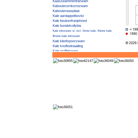
Kaaszwammentrilzwam
Kabouterurnkorstzwam
Kabouterwasplaat
Kale aardappelbovist
Kale beukenfranjehoed
Kale bundelcollybia
Kale inktzwam sl, incl. Grote kale, Kleine kale,
Bruine kale inktzwam
Kale kleefspoorzwam
Kale knoflooktaailing
Kale moffelzwam
Kale parasolzwam
Kale roodsteelcollybia
Kale tweespanzwam
Kale veldridderzwam
Kalend menhirzwammetje
Kalkfranjehoed
Kalkgraslandfranjehoed
Kalkgraslandmycena
Kalkgraslandwimperzwam
Kalkstekelparasolzwam
Kalktandjeszwam
Kalkvuurzwammetje
Kalkwaskorstje
Kamelenmestspikkelschijfje
Kamfergordijnzwam
Kamferzwameter
Kammetjesstekelzwam