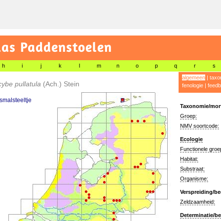
las Paddenstoelen
h
i
j
k
l
m
n
o
p
q
r
s
algemeen
|
taxo
ybe pullatula
(Ach.) Stein
fenologie
|
feedb
 smalsteeltje
Taxonomie/morf
Groep:
NMV soortcode:
Ecologie
Functionele groe
Habitat:
Substraat:
Organisme:
Verspreiding/be
Zeldzaamheid:
Determinatie/be