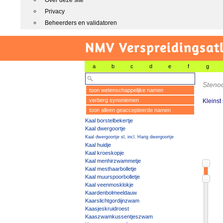
Over deze site
Privacy
Beheerders en validatoren
NMV Verspreidingsat
a
b
c
d
e
f
g
Stenoc
toon wetenschappelijke namen
verberg synoniemen
Kleinst
toon alleen geaccepteerde namen
Kaal borstelbekertje
Kaal dwergoortje
Kaal dwergoortje sl, incl. Harig dwergoortje
Kaal huidje
Kaal kroeskopje
Kaal menhirzwammetje
Kaal mesthaarbolletje
Kaal muurspoorbolletje
Kaal veenmosklokje
Kaardenbolmeeldauw
Kaarslichtgordijnzwam
Kaasjeskruidroest
Kaaszwamkussentjeszwam