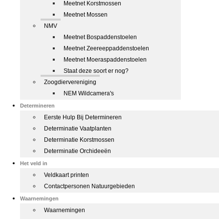
Meetnet Korstmossen
Meetnet Mossen
NMV
Meetnet Bospaddenstoelen
Meetnet Zeereeppaddenstoelen
Meetnet Moeraspaddenstoelen
Staat deze soort er nog?
Zoogdiervereniging
NEM Wildcamera's
Determineren
Eerste Hulp Bij Determineren
Determinatie Vaatplanten
Determinatie Korstmossen
Determinatie Orchideeën
Het veld in
Veldkaart printen
Contactpersonen Natuurgebieden
Waarnemingen
Waarnemingen