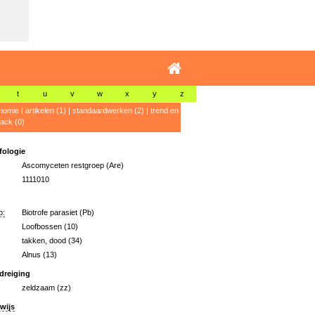
t
u
v
w
x
y
z
nomie
|
artikelen (1)
|
standaardwerken (2)
|
trend en
ack (0)
ologie
Ascomyceten restgroep (Are)
1111010
p:
Biotrofe parasiet (Pb)
Loofbossen (10)
takken, dood (34)
Alnus (13)
dreiging
zeldzaam (zz)
wijs