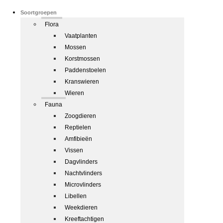
Soortgroepen
Flora
Vaatplanten
Mossen
Korstmossen
Paddenstoelen
Kranswieren
Wieren
Fauna
Zoogdieren
Reptielen
Amfibieën
Vissen
Dagvlinders
Nachtvlinders
Microvlinders
Libellen
Weekdieren
Kreeftachtigen