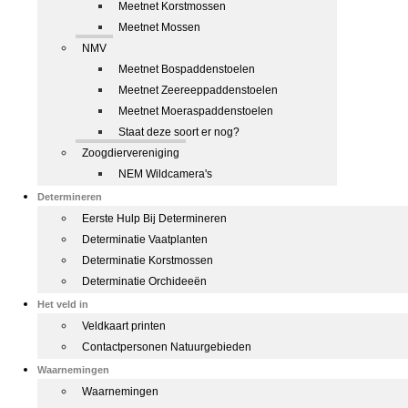
Meetnet Korstmossen
Meetnet Mossen
NMV
Meetnet Bospaddenstoelen
Meetnet Zeereeppaddenstoelen
Meetnet Moeraspaddenstoelen
Staat deze soort er nog?
Zoogdiervereniging
NEM Wildcamera's
Determineren
Eerste Hulp Bij Determineren
Determinatie Vaatplanten
Determinatie Korstmossen
Determinatie Orchideeën
Het veld in
Veldkaart printen
Contactpersonen Natuurgebieden
Waarnemingen
Waarnemingen