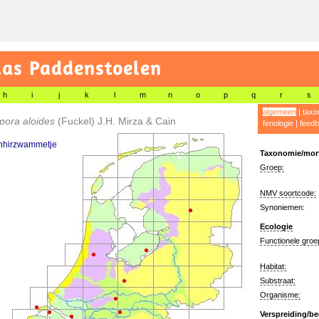
las Paddenstoelen
h
i
j
k
l
m
n
o
p
q
r
s
algemeen
|
taxo
pora aloides
(Fuckel) J.H. Mirza & Cain
fenologie
|
feedb
nhirzwammetje
Taxonomie/morf
Groep:
NMV soortcode:
Synoniemen:
Ecologie
Functionele groe
Habitat:
Substraat:
Organisme:
Verspreiding/be