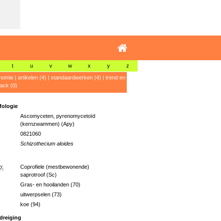
t
u
v
w
x
y
z
nomie
|
artikelen (4)
|
standaardwerken (4)
|
trend en
ack (0)
ologie
Ascomyceten, pyrenomycetoïd
(kernzwammen) (Apy)
0821060
Schizothecium aloides
p:
Coprofiele (mestbewonende)
saprotroof (Sc)
Gras- en hooilanden (70)
uitwerpselen (73)
koe (94)
dreiging