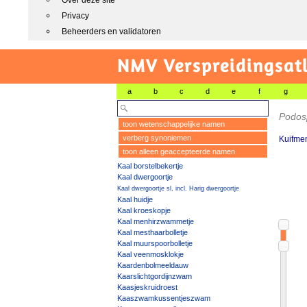
Over deze site
Privacy
Beheerders en validatoren
NMV Verspreidingsat
a
b
c
d
e
f
g
Podos
toon wetenschappelijke namen
verberg synoniemen
Kuifme
toon alleen geaccepteerde namen
Kaal borstelbekertje
Kaal dwergoortje
Kaal dwergoortje sl, incl. Harig dwergoortje
Kaal huidje
Kaal kroeskopje
Kaal menhirzwammetje
Kaal mesthaarbolletje
Kaal muurspoorbolletje
Kaal veenmosklokje
Kaardenbolmeeldauw
Kaarslichtgordijnzwam
Kaasjeskruidroest
Kaaszwamkussentjeszwam