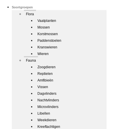
Soortgroepen
Flora
Vaatplanten
Mossen
Korstmossen
Paddenstoelen
Kranswieren
Wieren
Fauna
Zoogdieren
Reptielen
Amfibieën
Vissen
Dagvlinders
Nachtvlinders
Microvlinders
Libellen
Weekdieren
Kreeftachtigen