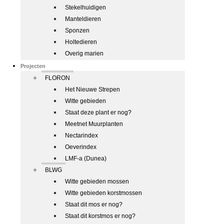
Stekelhuidigen
Manteldieren
Sponzen
Holtedieren
Overig marien
Projecten
FLORON
Het Nieuwe Strepen
Witte gebieden
Staat deze plant er nog?
Meetnet Muurplanten
Nectarindex
Oeverindex
LMF-a (Dunea)
BLWG
Witte gebieden mossen
Witte gebieden korstmossen
Staat dit mos er nog?
Staat dit korstmos er nog?