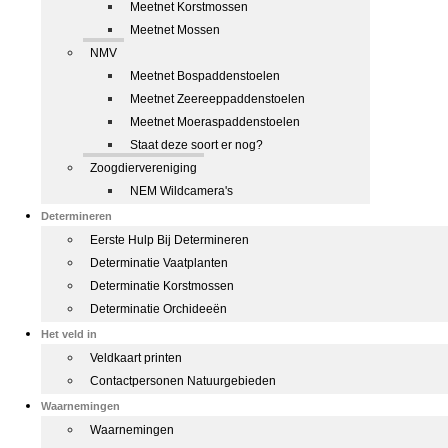
Meetnet Korstmossen
Meetnet Mossen
NMV
Meetnet Bospaddenstoelen
Meetnet Zeereeppaddenstoelen
Meetnet Moeraspaddenstoelen
Staat deze soort er nog?
Zoogdiervereniging
NEM Wildcamera's
Determineren
Eerste Hulp Bij Determineren
Determinatie Vaatplanten
Determinatie Korstmossen
Determinatie Orchideeën
Het veld in
Veldkaart printen
Contactpersonen Natuurgebieden
Waarnemingen
Waarnemingen