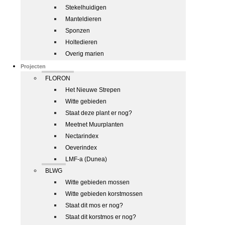
Stekelhuidigen
Manteldieren
Sponzen
Holtedieren
Overig marien
Projecten
FLORON
Het Nieuwe Strepen
Witte gebieden
Staat deze plant er nog?
Meetnet Muurplanten
Nectarindex
Oeverindex
LMF-a (Dunea)
BLWG
Witte gebieden mossen
Witte gebieden korstmossen
Staat dit mos er nog?
Staat dit korstmos er nog?