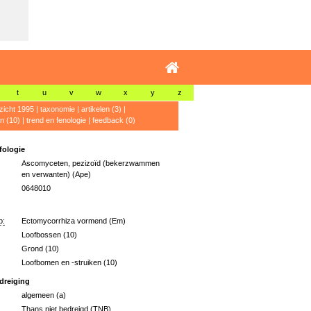
t
u
v
w
x
y
z
zicht 1995
|
taxonomie
|
artikelen (3)
|
n (10)
|
trend en fenologie
|
feedback (0)
ologie
Ascomyceten, pezizoïd (bekerzwammen
en verwanten) (Ape)
0648010
p:
Ectomycorrhiza vormend (Em)
Loofbossen (10)
Grond (10)
Loofbomen en -struiken (10)
dreiging
algemeen (a)
Thans niet bedreigd (TNB)