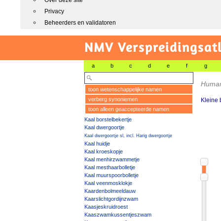
Over deze site
Privacy
Beheerders en validatoren
NMV Verspreidingsat
a
b
c
d
e
f
g
Humar
toon wetenschappelijke namen
verberg synoniemen
Kleine
toon alleen geaccepteerde namen
Kaal borstelbekertje
Kaal dwergoortje
Kaal dwergoortje sl, incl. Harig dwergoortje
Kaal huidje
Kaal kroeskopje
Kaal menhirzwammetje
Kaal mesthaarbolletje
Kaal muurspoorbolletje
Kaal veenmosklokje
Kaardenbolmeeldauw
Kaarslichtgordijnzwam
Kaasjeskruidroest
Kaaszwamkussentjeszwam