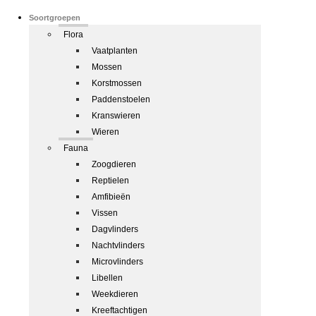
Soortgroepen
Flora
Vaatplanten
Mossen
Korstmossen
Paddenstoelen
Kranswieren
Wieren
Fauna
Zoogdieren
Reptielen
Amfibieën
Vissen
Dagvlinders
Nachtvlinders
Microvlinders
Libellen
Weekdieren
Kreeftachtigen