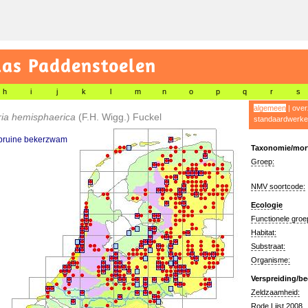
las Paddenstoelen
h
i
j
k
l
m
n
o
p
q
r
s
algemeen
|
over
ia hemisphaerica
(F.H. Wigg.) Fuckel
standaardwerke
 bruine bekerzwam
Taxonomie/morf
Groep:
NMV soortcode:
Ecologie
Functionele groe
Habitat:
Substraat:
Organisme:
Verspreiding/be
Zeldzaamheid:
Rode Lijst 2008