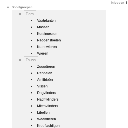
Inloggen
|
Soortgroepen
Flora
Vaatplanten
Mossen
Korstmossen
Paddenstoelen
Kranswieren
Wieren
Fauna
Zoogdieren
Reptielen
Amfibieën
Vissen
Dagvlinders
Nachtvlinders
Microvlinders
Libellen
Weekdieren
Kreeftachtigen