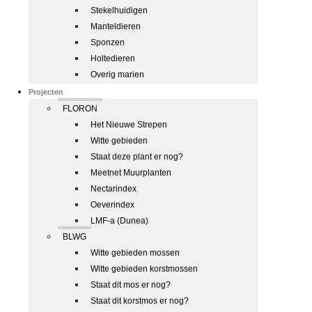
Stekelhuidigen
Manteldieren
Sponzen
Holtedieren
Overig marien
Projecten
FLORON
Het Nieuwe Strepen
Witte gebieden
Staat deze plant er nog?
Meetnet Muurplanten
Nectarindex
Oeverindex
LMF-a (Dunea)
BLWG
Witte gebieden mossen
Witte gebieden korstmossen
Staat dit mos er nog?
Staat dit korstmos er nog?