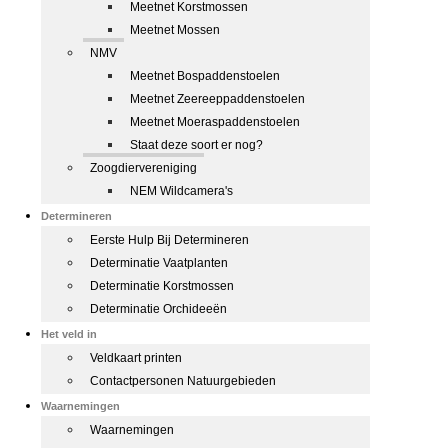
Meetnet Korstmossen
Meetnet Mossen
NMV
Meetnet Bospaddenstoelen
Meetnet Zeereeppaddenstoelen
Meetnet Moeraspaddenstoelen
Staat deze soort er nog?
Zoogdiervereniging
NEM Wildcamera's
Determineren
Eerste Hulp Bij Determineren
Determinatie Vaatplanten
Determinatie Korstmossen
Determinatie Orchideeën
Het veld in
Veldkaart printen
Contactpersonen Natuurgebieden
Waarnemingen
Waarnemingen