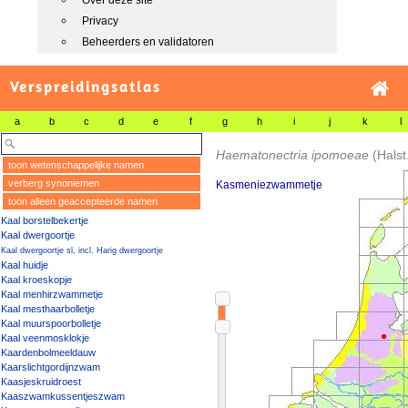
Over deze site
Privacy
Beheerders en validatoren
Verspreidingsatlas
a
b
c
d
e
f
g
h
i
j
k
l
Haematonectria ipomoeae
(Hals
toon wetenschappelijke namen
verberg synoniemen
Kasmeniezwammetje
toon alleen geaccepteerde namen
Kaal borstelbekertje
Kaal dwergoortje
Kaal dwergoortje sl, incl. Harig dwergoortje
Kaal huidje
Kaal kroeskopje
Kaal menhirzwammetje
Kaal mesthaarbolletje
Kaal muurspoorbolletje
Kaal veenmosklokje
Kaardenbolmeeldauw
Kaarslichtgordijnzwam
Kaasjeskruidroest
Kaaszwamkussentjeszwam