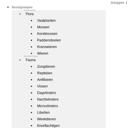
Inloggen
|
Soortgroepen
Flora
Vaatplanten
Mossen
Korstmossen
Paddenstoelen
Kranswieren
Wieren
Fauna
Zoogdieren
Reptielen
Amfibieën
Vissen
Dagvlinders
Nachtvlinders
Microvlinders
Libellen
Weekdieren
Kreeftachtigen