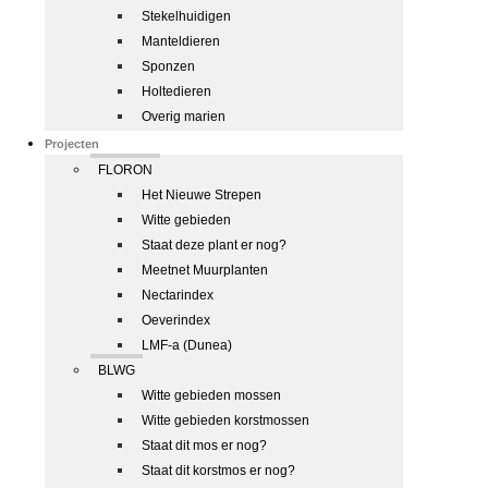
Stekelhuidigen
Manteldieren
Sponzen
Holtedieren
Overig marien
Projecten
FLORON
Het Nieuwe Strepen
Witte gebieden
Staat deze plant er nog?
Meetnet Muurplanten
Nectarindex
Oeverindex
LMF-a (Dunea)
BLWG
Witte gebieden mossen
Witte gebieden korstmossen
Staat dit mos er nog?
Staat dit korstmos er nog?