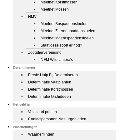
Meetnet Korstmossen
Meetnet Mossen
NMV
Meetnet Bospaddenstoelen
Meetnet Zeereeppaddenstoelen
Meetnet Moeraspaddenstoelen
Staat deze soort er nog?
Zoogdiervereniging
NEM Wildcamera's
Determineren
Eerste Hulp Bij Determineren
Determinatie Vaatplanten
Determinatie Korstmossen
Determinatie Orchideeën
Het veld in
Veldkaart printen
Contactpersonen Natuurgebieden
Waarnemingen
Waarnemingen