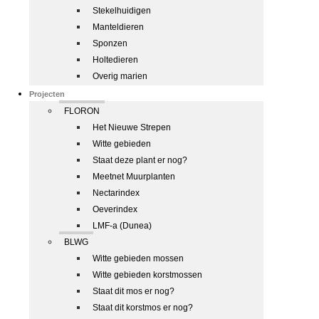
Stekelhuidigen
Manteldieren
Sponzen
Holtedieren
Overig marien
Projecten
FLORON
Het Nieuwe Strepen
Witte gebieden
Staat deze plant er nog?
Meetnet Muurplanten
Nectarindex
Oeverindex
LMF-a (Dunea)
BLWG
Witte gebieden mossen
Witte gebieden korstmossen
Staat dit mos er nog?
Staat dit korstmos er nog?