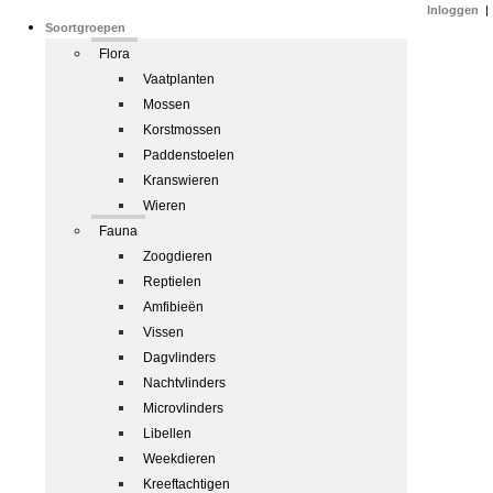
Inloggen
|
Soortgroepen
Flora
Vaatplanten
Mossen
Korstmossen
Paddenstoelen
Kranswieren
Wieren
Fauna
Zoogdieren
Reptielen
Amfibieën
Vissen
Dagvlinders
Nachtvlinders
Microvlinders
Libellen
Weekdieren
Kreeftachtigen