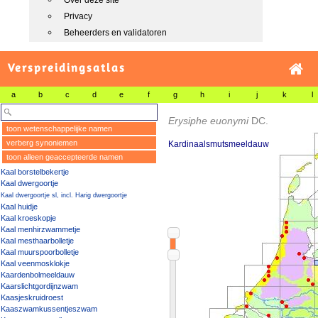
Over deze site
Privacy
Beheerders en validatoren
Verspreidingsatlas
a
b
c
d
e
f
g
h
i
j
k
l
Erysiphe euonymi
DC.
toon wetenschappelijke namen
verberg synoniemen
Kardinaalsmutsmeeldauw
toon alleen geaccepteerde namen
Kaal borstelbekertje
Kaal dwergoortje
Kaal dwergoortje sl, incl. Harig dwergoortje
Kaal huidje
Kaal kroeskopje
Kaal menhirzwammetje
Kaal mesthaarbolletje
Kaal muurspoorbolletje
Kaal veenmosklokje
Kaardenbolmeeldauw
Kaarslichtgordijnzwam
Kaasjeskruidroest
Kaaszwamkussentjeszwam