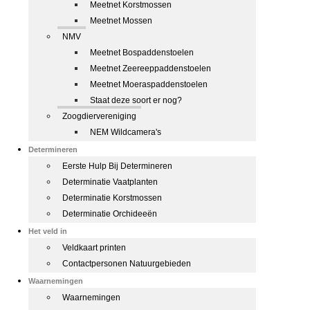
Meetnet Korstmossen
Meetnet Mossen
NMV
Meetnet Bospaddenstoelen
Meetnet Zeereeppaddenstoelen
Meetnet Moeraspaddenstoelen
Staat deze soort er nog?
Zoogdiervereniging
NEM Wildcamera's
Determineren
Eerste Hulp Bij Determineren
Determinatie Vaatplanten
Determinatie Korstmossen
Determinatie Orchideeën
Het veld in
Veldkaart printen
Contactpersonen Natuurgebieden
Waarnemingen
Waarnemingen