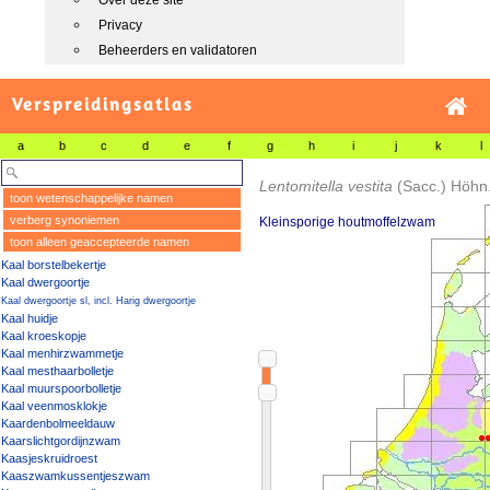
Over deze site
Privacy
Beheerders en validatoren
Verspreidingsatlas
a
b
c
d
e
f
g
h
i
j
k
l
Lentomitella vestita
(Sacc.) Höhn
toon wetenschappelijke namen
verberg synoniemen
Kleinsporige houtmoffelzwam
toon alleen geaccepteerde namen
Kaal borstelbekertje
Kaal dwergoortje
Kaal dwergoortje sl, incl. Harig dwergoortje
Kaal huidje
Kaal kroeskopje
Kaal menhirzwammetje
Kaal mesthaarbolletje
Kaal muurspoorbolletje
Kaal veenmosklokje
Kaardenbolmeeldauw
Kaarslichtgordijnzwam
Kaasjeskruidroest
Kaaszwamkussentjeszwam