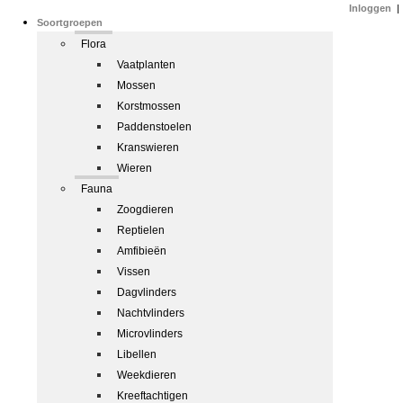
Inloggen
|
Soortgroepen
Flora
Vaatplanten
Mossen
Korstmossen
Paddenstoelen
Kranswieren
Wieren
Fauna
Zoogdieren
Reptielen
Amfibieën
Vissen
Dagvlinders
Nachtvlinders
Microvlinders
Libellen
Weekdieren
Kreeftachtigen