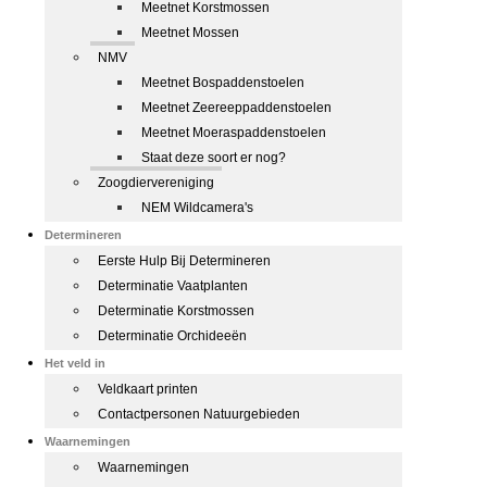
Meetnet Korstmossen
Meetnet Mossen
NMV
Meetnet Bospaddenstoelen
Meetnet Zeereeppaddenstoelen
Meetnet Moeraspaddenstoelen
Staat deze soort er nog?
Zoogdiervereniging
NEM Wildcamera's
Determineren
Eerste Hulp Bij Determineren
Determinatie Vaatplanten
Determinatie Korstmossen
Determinatie Orchideeën
Het veld in
Veldkaart printen
Contactpersonen Natuurgebieden
Waarnemingen
Waarnemingen