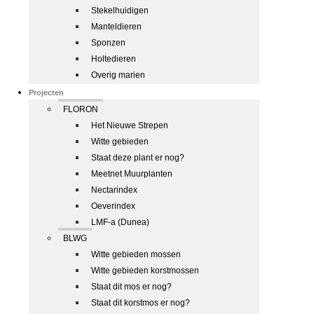
Stekelhuidigen
Manteldieren
Sponzen
Holtedieren
Overig marien
Projecten
FLORON
Het Nieuwe Strepen
Witte gebieden
Staat deze plant er nog?
Meetnet Muurplanten
Nectarindex
Oeverindex
LMF-a (Dunea)
BLWG
Witte gebieden mossen
Witte gebieden korstmossen
Staat dit mos er nog?
Staat dit korstmos er nog?