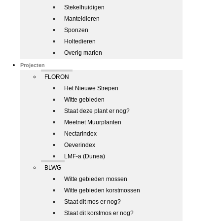
Stekelhuidigen
Manteldieren
Sponzen
Holtedieren
Overig marien
Projecten
FLORON
Het Nieuwe Strepen
Witte gebieden
Staat deze plant er nog?
Meetnet Muurplanten
Nectarindex
Oeverindex
LMF-a (Dunea)
BLWG
Witte gebieden mossen
Witte gebieden korstmossen
Staat dit mos er nog?
Staat dit korstmos er nog?