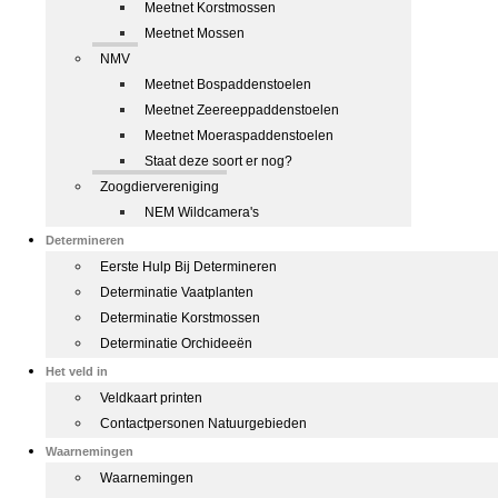
Meetnet Korstmossen
Meetnet Mossen
NMV
Meetnet Bospaddenstoelen
Meetnet Zeereeppaddenstoelen
Meetnet Moeraspaddenstoelen
Staat deze soort er nog?
Zoogdiervereniging
NEM Wildcamera's
Determineren
Eerste Hulp Bij Determineren
Determinatie Vaatplanten
Determinatie Korstmossen
Determinatie Orchideeën
Het veld in
Veldkaart printen
Contactpersonen Natuurgebieden
Waarnemingen
Waarnemingen