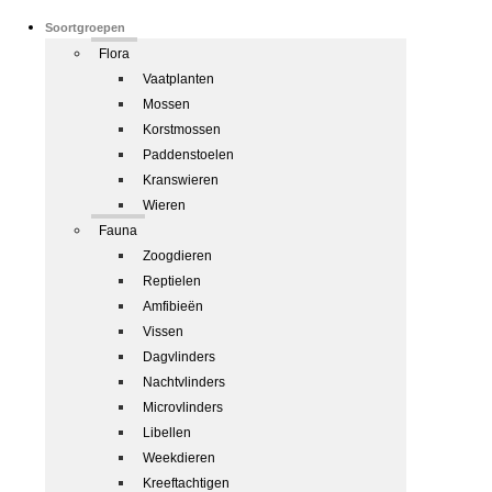
Soortgroepen
Flora
Vaatplanten
Mossen
Korstmossen
Paddenstoelen
Kranswieren
Wieren
Fauna
Zoogdieren
Reptielen
Amfibieën
Vissen
Dagvlinders
Nachtvlinders
Microvlinders
Libellen
Weekdieren
Kreeftachtigen