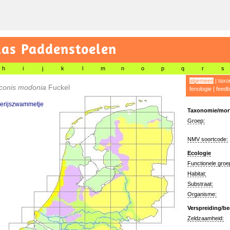
las Paddenstoelen
h
i
j
k
l
m
n
o
p
q
r
s
algemeen
|
taxo
conis modonia
Fuckel
fenologie
|
feedb
jerijszwammetje
Taxonomie/morf
Groep:
NMV soortcode:
Ecologie
Functionele groe
Habitat:
Substraat:
Organisme:
Verspreiding/be
Zeldzaamheid: