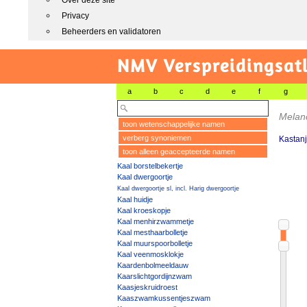
Over deze site
Privacy
Beheerders en validatoren
NMV Verspreidingsat
a
b
c
d
e
f
g
Melan
toon wetenschappelijke namen
verberg synoniemen
Kastan
toon alleen geaccepteerde namen
Kaal borstelbekertje
Kaal dwergoortje
Kaal dwergoortje sl, incl. Harig dwergoortje
Kaal huidje
Kaal kroeskopje
Kaal menhirzwammetje
Kaal mesthaarbolletje
Kaal muurspoorbolletje
Kaal veenmosklokje
Kaardenbolmeeldauw
Kaarslichtgordijnzwam
Kaasjeskruidroest
Kaaszwamkussentjeszwam