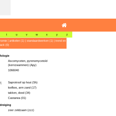
t
u
v
w
x
y
z
nomie
|
artikelen (1)
|
standaardwerken (1)
|
trend en
ack (0)
ologie
Ascomyceten, pyrenomycetoïd
(kernzwammen) (Apy)
1066040
p:
Saprotroof op hout (Sh)
loofbos, arm zand (17)
takken, dood (34)
Castanea (01)
dreiging
zeer zeldzaam (zzz)