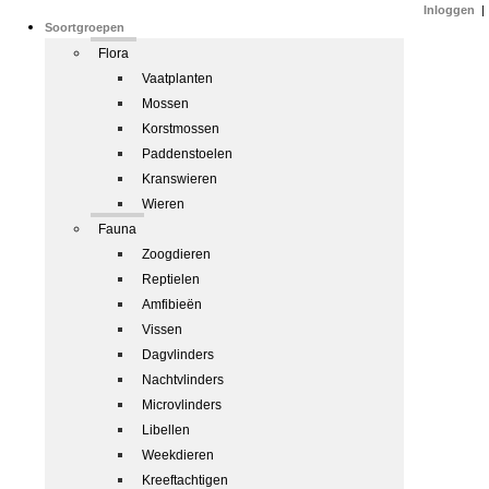
Inloggen
|
Soortgroepen
Flora
Vaatplanten
Mossen
Korstmossen
Paddenstoelen
Kranswieren
Wieren
Fauna
Zoogdieren
Reptielen
Amfibieën
Vissen
Dagvlinders
Nachtvlinders
Microvlinders
Libellen
Weekdieren
Kreeftachtigen