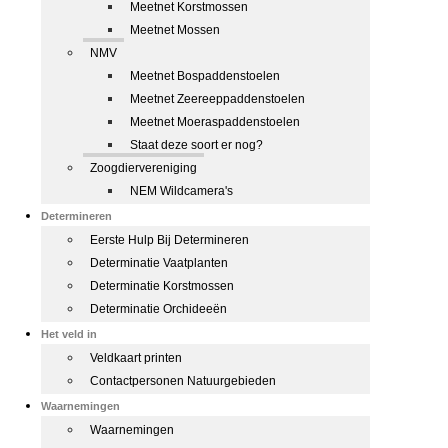
Meetnet Korstmossen
Meetnet Mossen
NMV
Meetnet Bospaddenstoelen
Meetnet Zeereeppaddenstoelen
Meetnet Moeraspaddenstoelen
Staat deze soort er nog?
Zoogdiervereniging
NEM Wildcamera's
Determineren
Eerste Hulp Bij Determineren
Determinatie Vaatplanten
Determinatie Korstmossen
Determinatie Orchideeën
Het veld in
Veldkaart printen
Contactpersonen Natuurgebieden
Waarnemingen
Waarnemingen