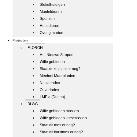
Stekelhuidigen
Manteldieren
Sponzen
Holtedieren
Overig marien
Projecten
FLORON
Het Nieuwe Strepen
Witte gebieden
Staat deze plant er nog?
Meetnet Muurplanten
Nectarindex
Oeverindex
LMF-a (Dunea)
BLWG
Witte gebieden mossen
Witte gebieden korstmossen
Staat dit mos er nog?
Staat dit korstmos er nog?