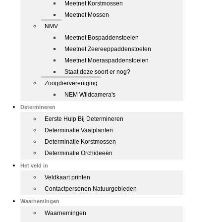
Meetnet Korstmossen
Meetnet Mossen
NMV
Meetnet Bospaddenstoelen
Meetnet Zeereeppaddenstoelen
Meetnet Moeraspaddenstoelen
Staat deze soort er nog?
Zoogdiervereniging
NEM Wildcamera's
Determineren
Eerste Hulp Bij Determineren
Determinatie Vaatplanten
Determinatie Korstmossen
Determinatie Orchideeën
Het veld in
Veldkaart printen
Contactpersonen Natuurgebieden
Waarnemingen
Waarnemingen