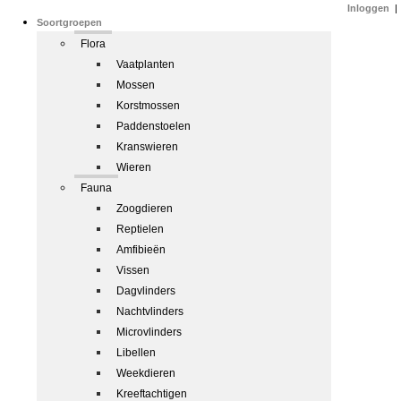
Inloggen
|
Soortgroepen
Flora
Vaatplanten
Mossen
Korstmossen
Paddenstoelen
Kranswieren
Wieren
Fauna
Zoogdieren
Reptielen
Amfibieën
Vissen
Dagvlinders
Nachtvlinders
Microvlinders
Libellen
Weekdieren
Kreeftachtigen