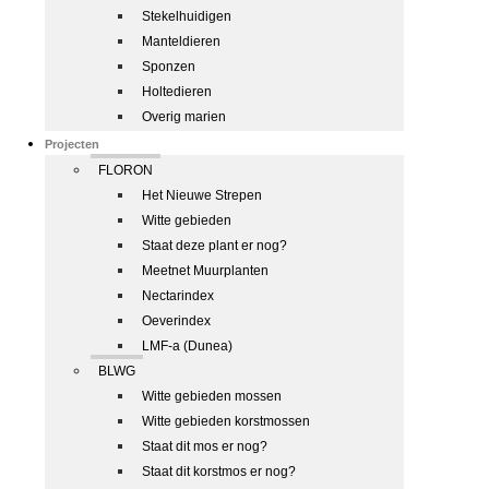
Stekelhuidigen
Manteldieren
Sponzen
Holtedieren
Overig marien
Projecten
FLORON
Het Nieuwe Strepen
Witte gebieden
Staat deze plant er nog?
Meetnet Muurplanten
Nectarindex
Oeverindex
LMF-a (Dunea)
BLWG
Witte gebieden mossen
Witte gebieden korstmossen
Staat dit mos er nog?
Staat dit korstmos er nog?