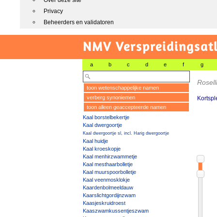
Over deze site
Privacy
Beheerders en validatoren
NMV Verspreidingsat
a
b
c
d
e
f
g
Rosell
toon wetenschappelijke namen
verberg synoniemen
Kortspl
toon alleen geaccepteerde namen
Kaal borstelbekertje
Kaal dwergoortje
Kaal dwergoortje sl, incl. Harig dwergoortje
Kaal huidje
Kaal kroeskopje
Kaal menhirzwammetje
Kaal mesthaarbolletje
Kaal muurspoorbolletje
Kaal veenmosklokje
Kaardenbolmeeldauw
Kaarslichtgordijnzwam
Kaasjeskruidroest
Kaaszwamkussentjeszwam