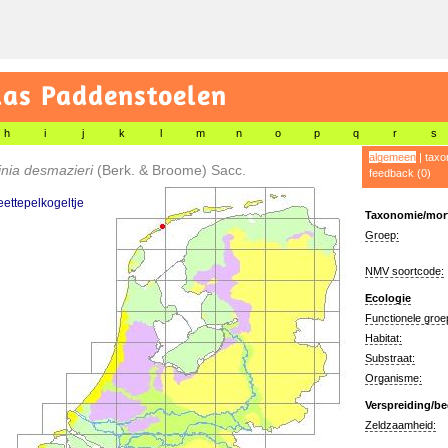
las Paddenstoelen
h
i
j
k
l
m
n
o
p
q
r
s
algemeen
|
taxo
inia desmazieri
(Berk. & Broome) Sacc.
feedback (0)
eettepelkogeltje
Taxonomie/morf
Groep:
NMV soortcode:
Ecologie
Functionele groe
Habitat:
Substraat:
Organisme:
Verspreiding/be
Zeldzaamheid: