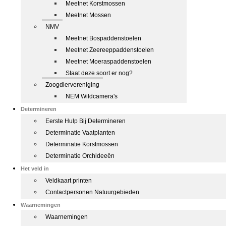
Meetnet Korstmossen
Meetnet Mossen
NMV
Meetnet Bospaddenstoelen
Meetnet Zeereeppaddenstoelen
Meetnet Moeraspaddenstoelen
Staat deze soort er nog?
Zoogdiervereniging
NEM Wildcamera's
Determineren
Eerste Hulp Bij Determineren
Determinatie Vaatplanten
Determinatie Korstmossen
Determinatie Orchideeën
Het veld in
Veldkaart printen
Contactpersonen Natuurgebieden
Waarnemingen
Waarnemingen