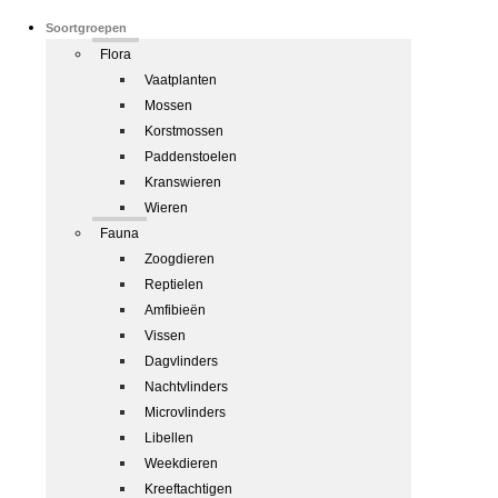
Soortgroepen
Flora
Vaatplanten
Mossen
Korstmossen
Paddenstoelen
Kranswieren
Wieren
Fauna
Zoogdieren
Reptielen
Amfibieën
Vissen
Dagvlinders
Nachtvlinders
Microvlinders
Libellen
Weekdieren
Kreeftachtigen