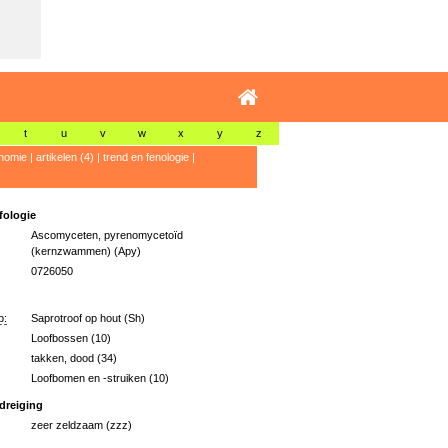
t
u
v
w
x
y
z
nomie
|
artikelen (4)
|
trend en fenologie
|
ologie
Ascomyceten, pyrenomycetoïd
(kernzwammen) (Apy)
0726050
p:
Saprotroof op hout (Sh)
Loofbossen (10)
takken, dood (34)
Loofbomen en -struiken (10)
dreiging
zeer zeldzaam (zzz)