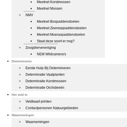
Meetnet Korstmossen
Meetnet Mossen
NMV
Meetnet Bospaddenstoelen
Meetnet Zeereeppaddenstoelen
Meetnet Moeraspaddenstoelen
Staat deze soort er nog?
Zoogdiervereniging
NEM Wildcamera's
Determineren
Eerste Hulp Bij Determineren
Determinatie Vaatplanten
Determinatie Korstmossen
Determinatie Orchideeën
Het veld in
Veldkaart printen
Contactpersonen Natuurgebieden
Waarnemingen
Waarnemingen