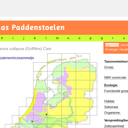
las Paddenstoelen
h
i
j
k
l
m
n
o
p
q
r
s
algemeen
|
taxo
pora collapsa
(Griffiths) Cain
fenologie
|
feedb
rzakmenhirzwammetje
Taxonomie/morf
Groep:
NMV soortcode:
Ecologie
Functionele groe
Habitat:
Substraat:
Organisme:
Verspreiding/be
Zeldzaamheid: