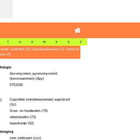
t
u
v
w
x
y
z
nomie
|
artikelen (3)
|
standaardwerken (3)
|
trend en
ack (0)
ologie
Ascomyceten, pyrenomycetoïd
(kernzwammen) (Apy)
0753180
p:
Coprofiele (mestbewonende) saprotroof
(Sc)
Gras- en hooilanden (70)
uitwerpselen (73)
haas/konijn (92)
dreiging
zeer zeldzaam (zzz)