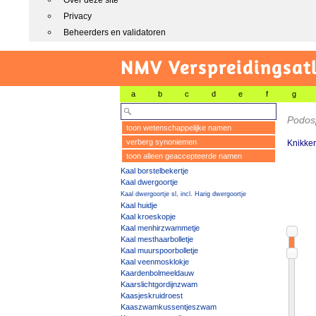
Over deze site
Privacy
Beheerders en validatoren
NMV Verspreidingsat
a
b
c
d
e
f
g
Podos
toon wetenschappelijke namen
verberg synoniemen
Knikke
toon alleen geaccepteerde namen
Kaal borstelbekertje
Kaal dwergoortje
Kaal dwergoortje sl, incl. Harig dwergoortje
Kaal huidje
Kaal kroeskopje
Kaal menhirzwammetje
Kaal mesthaarbolletje
Kaal muurspoorbolletje
Kaal veenmosklokje
Kaardenbolmeeldauw
Kaarslichtgordijnzwam
Kaasjeskruidroest
Kaaszwamkussentjeszwam