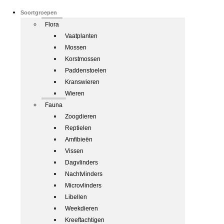
Soortgroepen
Flora
Vaatplanten
Mossen
Korstmossen
Paddenstoelen
Kranswieren
Wieren
Fauna
Zoogdieren
Reptielen
Amfibieën
Vissen
Dagvlinders
Nachtvlinders
Microvlinders
Libellen
Weekdieren
Kreeftachtigen