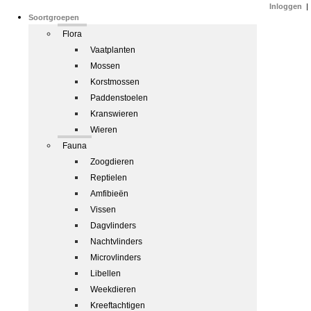
Inloggen
|
Soortgroepen
Flora
Vaatplanten
Mossen
Korstmossen
Paddenstoelen
Kranswieren
Wieren
Fauna
Zoogdieren
Reptielen
Amfibieën
Vissen
Dagvlinders
Nachtvlinders
Microvlinders
Libellen
Weekdieren
Kreeftachtigen