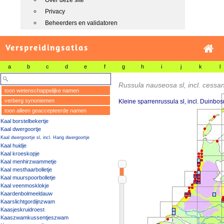
Over deze site
Privacy
Beheerders en validatoren
Verspreidingsatlas
a
b
c
d
e
f
g
h
i
j
k
l
Russula nauseosa sl, incl. cessa
toon wetenschappelijke namen
verberg synoniemen
Kleine sparrenrussula sl, incl. Duinbo
toon alleen geaccepteerde namen
Kaal borstelbekertje
Kaal dwergoortje
Kaal dwergoortje sl, incl. Harig dwergoortje
Kaal huidje
Kaal kroeskopje
Kaal menhirzwammetje
Kaal mesthaarbolletje
Kaal muurspoorbolletje
Kaal veenmosklokje
Kaardenbolmeeldauw
Kaarslichtgordijnzwam
Kaasjeskruidroest
Kaaszwamkussentjeszwam