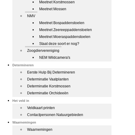
Meetnet Korstmossen
Meetnet Mossen
NMV
Meetnet Bospaddenstoelen
Meetnet Zeereeppaddenstoelen
Meetnet Moeraspaddenstoelen
Staat deze soort er nog?
Zoogdiervereniging
NEM Wildcamera's
Determineren
Eerste Hulp Bij Determineren
Determinatie Vaatplanten
Determinatie Korstmossen
Determinatie Orchideeën
Het veld in
Veldkaart printen
Contactpersonen Natuurgebieden
Waarnemingen
Waarnemingen