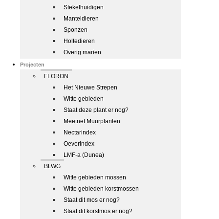
Stekelhuidigen
Manteldieren
Sponzen
Holtedieren
Overig marien
Projecten
FLORON
Het Nieuwe Strepen
Witte gebieden
Staat deze plant er nog?
Meetnet Muurplanten
Nectarindex
Oeverindex
LMF-a (Dunea)
BLWG
Witte gebieden mossen
Witte gebieden korstmossen
Staat dit mos er nog?
Staat dit korstmos er nog?